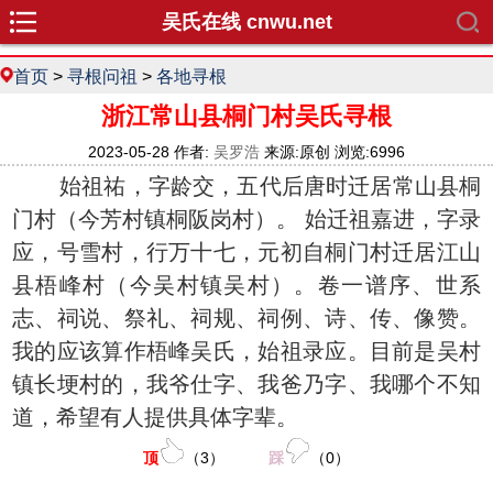
吴氏在线 cnwu.net
首页
>
寻根问祖
>
各地寻根
浙江常山县桐门村吴氏寻根
2023-05-28 作者:
吴罗浩
来源:原创 浏览:6996
始祖祐，字龄交，五代后唐时迁居常山县桐
门村（今芳村镇桐阪岗村）。 始迁祖嘉进，字录
应，号雪村，行万十七，元初自桐门村迁居江山
县梧峰村（今吴村镇吴村）。卷一谱序、世系
志、祠说、祭礼、祠规、祠例、诗、传、像赞。
我的应该算作梧峰吴氏，始祖录应。目前是吴村
镇长埂村的，我爷仕字、我爸乃字、我哪个不知
道，希望有人提供具体字辈。
顶
（
3
）
踩
（
0
）