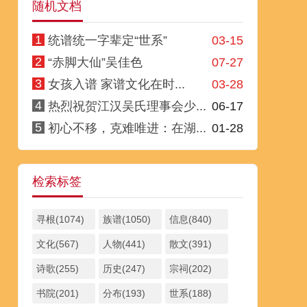
随机文档
1
统谱统一字辈定“世系”
03-15
2
“赤脚大仙”吴佳色
07-27
3
女孩入谱 家谱文化在时...
03-28
4
热烈祝贺江汉吴氏理事会少...
06-17
5
初心不移，克难唯进：在湖...
01-28
检索标签
寻根(1074)
族谱(1050)
信息(840)
文化(567)
人物(441)
散文(391)
诗歌(255)
历史(247)
宗祠(202)
书院(201)
分布(193)
世系(188)