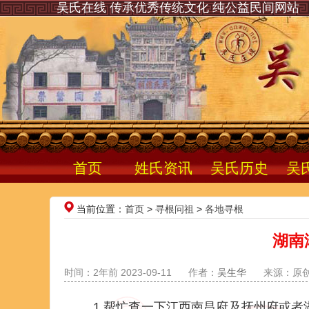
吴氏在线 传承优秀传统文化 纯公益民间网站
首页
姓氏资讯
吴氏历史
吴
当前位置：
首页
>
寻根问祖
>
各地寻根
湖南
时间：2年前 2023-09-11
作者：
吴生华
来源：原
1.帮忙查一下江西南昌府及抚州府或者湖