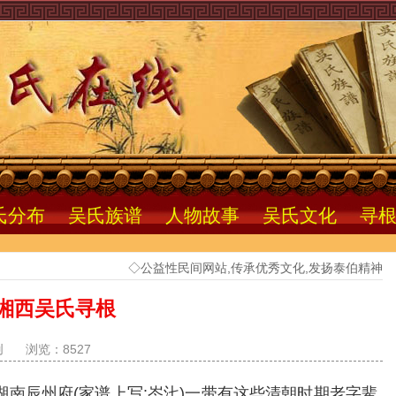
氏分布
吴氏族谱
人物故事
吴氏文化
寻
◇公益性民间网站,传承优秀文化,发扬泰伯精神
湘西吴氏寻根
创
浏览：8527
南辰州府(家谱上写:岑㲺)一带有这些清朝时期老字辈