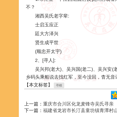
不？
湘西吴氏老字辈:
士启玉应正
廷大方泽兴
贤生成平世
(顺忠开太宇)
2、[寻人]:
吴兴邦(老大)、吴兴国(老二)、吴兴安(
乡码头乘船说去找红军，至今没回，杳无音
【本文标签】
寻根
上一篇：
重庆市合川区化龙麦锋寺吴氏寻亲
下一篇：
福建省龙岩市长汀县童坊镇青潭村