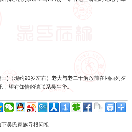
老三)（现约90岁左右）老大与老二于解放前在湘西列夕
讯，望有知情的请联系吴生华。
山下吴氏家族寻根问祖