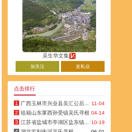
吴生华文集
加关注
发私信
点击排行
1
广西玉林市兴业县吴汇公后...
11-04
2
祖籍山东莱西孙受镇吴氏寻根
04-14
3
江苏省盐城市亭湖区盐东镇...
10-19
4
湖北监利朱河吴氏寻根
06-01