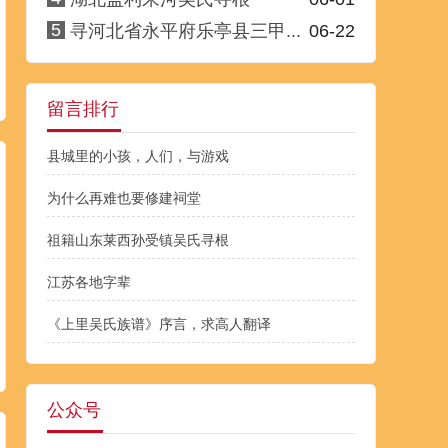
5
寻河北省永平府乐亭县三甲...
06-22
留言排行
县城里的小孩，人们，与游戏
为什么再难也要修建祠堂
祖籍山东莱西孙受镇吴氏寻根
江苏各地字辈
《上里吴氏族谱》序言，求高人翻译
公众号