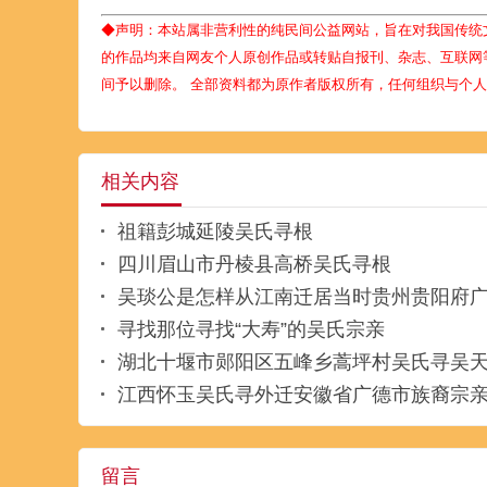
◆声明：本站属非营利性的纯民间公益网站，旨在对我国传统
的作品均来自网友个人原创作品或转贴自报刊、杂志、互联网
间予以删除。 全部资料都为原作者版权所有，任何组织与个
相关内容
祖籍彭城延陵吴氏寻根
四川眉山市丹棱县高桥吴氏寻根
吴琰公是怎样从江南迁居当时贵州贵阳府
寻找那位寻找“大寿”的吴氏宗亲
湖北十堰市郧阳区五峰乡蒿坪村吴氏寻吴
江西怀玉吴氏寻外迁安徽省广德市族裔宗
留言