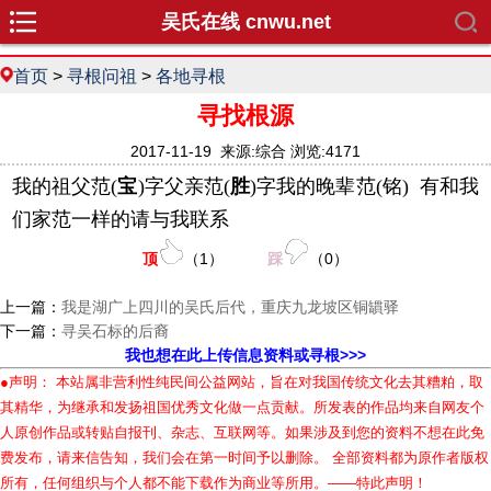
吴氏在线 cnwu.net
首页
>
寻根问祖
>
各地寻根
寻找根源
2017-11-19 来源:综合 浏览:4171
我的祖父范(
宝
)字父亲范(
胜
)字我的晚辈范(铭) 有和我
们家范一样的请与我联系
顶
（
1
）
踩
（
0
）
上一篇：
我是湖广上四川的吴氏后代，重庆九龙坡区铜罆驿
下一篇：
寻吴石标的后裔
我也想在此上传信息资料或寻根>>>
●声明： 本站属非营利性纯民间公益网站，旨在对我国传统文化去其糟粕，取
其精华，为继承和发扬祖国优秀文化做一点贡献。所发表的作品均来自网友个
人原创作品或转贴自报刊、杂志、互联网等。如果涉及到您的资料不想在此免
费发布，请来信告知，我们会在第一时间予以删除。 全部资料都为原作者版权
所有，任何组织与个人都不能下载作为商业等所用。——特此声明！