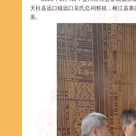
天柱县远口镇远口吴氏总祠祭祖，榕江县寨
系。