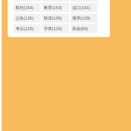
祭祀(154)
教育(153)
远口(141)
公告(135)
联谊(135)
谱序(129)
考证(120)
字辈(120)
风俗(84)