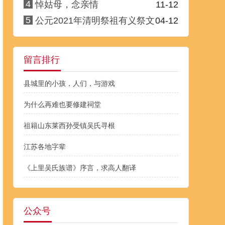
4
悼姑母，念亲情
11-12
5
公元2021年清明祭祖有义祭文
04-12
留言排行
县城里的小孩，人们，与游戏
为什么再难也要修建祠堂
祖籍山东莱西孙受镇吴氏寻根
江苏各地字辈
《上里吴氏族谱》序言，求高人翻译
公众号