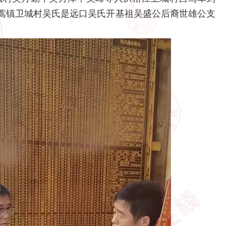
蒿镇卫城村吴氏是远口吴氏开基祖吴盛公后裔世雄公支