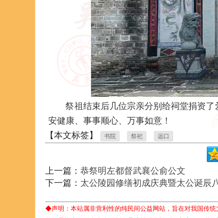
祭祖结束后几位宗亲分别给祠堂捐资了爱
安健康、事事顺心、万事如意！
【本文标签】
书院
祭祀
远口
上一篇：
恭祭明左都督武襄公俞公文
下一篇：
太公陵园修缮初成庆典暨太公诞辰
◆声明：本站属非营利性的纯民间公益网站，旨在对我国传统