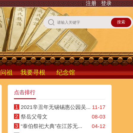
注册
登录
根问祖
我要寻根
纪念馆
点击排行
1
2021辛丑年无锡锡惠公园吴...
11-17
2
祭岳父母文
08-03
3
“泰伯祭祀大典”在江苏无...
04-12