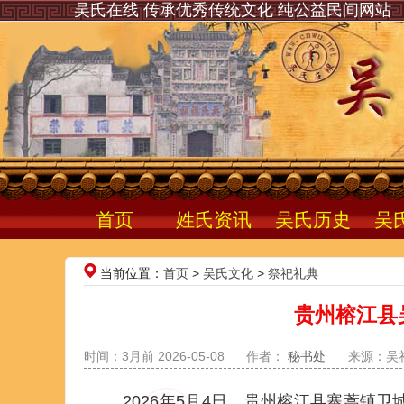
吴氏在线 传承优秀传统文化 纯公益民间网站
首页
姓氏资讯
吴氏历史
吴
当前位置：
首页
>
吴氏文化
>
祭祀礼典
贵州榕江县
时间：3月前 2026-05-08
作者：
秘书处
来源：吴
2026年5月4日，贵州榕江县寨蒿镇卫