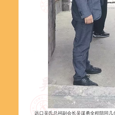
远口吴氏总祠副会长吴谋勇全程陪同几位