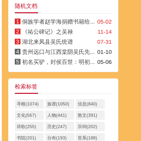
随机文档
1
侗族学者赵学海捐赠书籍给...
05-02
2
《祐公碑记》之吴禄
11-14
3
湖北来凤县吴氏统谱
07-31
4
贵州远口与江西棠阴吴氏先...
01-10
5
初名买驴，封侯百世：明初...
05-06
检索标签
寻根(1074)
族谱(1050)
信息(840)
文化(567)
人物(441)
散文(391)
诗歌(255)
历史(247)
宗祠(202)
书院(201)
分布(193)
世系(188)