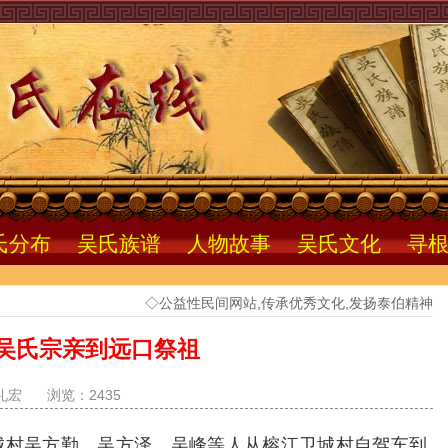
氏分布
吴氏族谱
人物故事
吴氏文化
寻
◇公益性民间网站,传承优秀文化,发扬泰伯精神
吴氏宗亲到远口祭祖
礼宏
浏览：2435
城村吴方勤，吴方泽，吴峰等人从榕江卫城村自驾车到