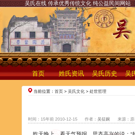
吴氏在线 传承优秀传统文化 纯公益民间网站
首页
姓氏资讯
吴氏历史
吴
当前位置：
首页
>
吴氏文化
>
处世哲理
时间：15年前 2010-12-15
作者：
吴征鋺
来源：原
昨天晚上，看天气预报。思齐高兴的说：“