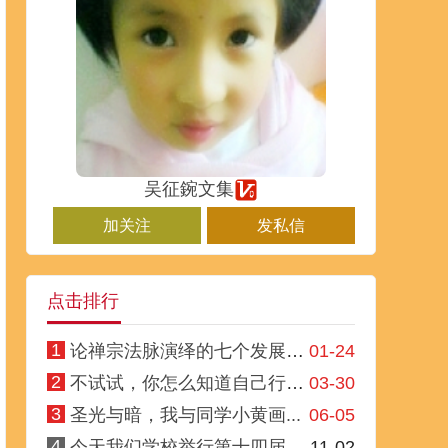
吴征鋺文集
加关注
发私信
点击排行
1
论禅宗法脉演绎的七个发展阶段
01-24
2
不试试，你怎么知道自己行不行
03-30
3
圣光与暗，我与同学小黄画...
06-05
4
今天我们学校举行第十四届...
11-02