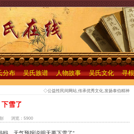
氏分布
吴氏族谱
人物故事
吴氏文化
寻
◇公益性民间网站,传承优秀文化,发扬泰伯精神
下雪了
创
浏览：5900
妈妈，天气预报说明天要下雪了”。