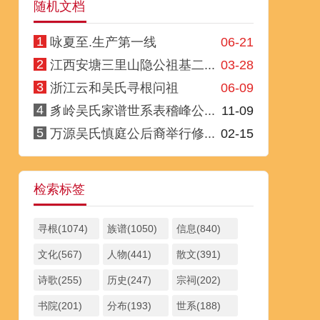
随机文档
1
咏夏至.生产第一线
06-21
2
江西安塘三里山隐公祖基二...
03-28
3
浙江云和吴氏寻根问祖
06-09
4
豸岭吴氏家谱世系表稽峰公...
11-09
5
万源吴氏慎庭公后裔举行修...
02-15
检索标签
寻根(1074)
族谱(1050)
信息(840)
文化(567)
人物(441)
散文(391)
诗歌(255)
历史(247)
宗祠(202)
书院(201)
分布(193)
世系(188)