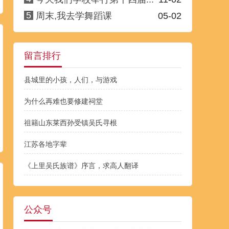
5
周末,我去学舞蹈课
05-02
留言排行
县城里的小孩，人们，与游戏
为什么再难也要修建祠堂
祖籍山东莱西孙受镇吴氏寻根
江苏各地字辈
《上里吴氏族谱》序言，求高人翻译
公众号