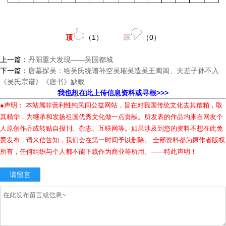
顶
（
1
）
踩
（
0
）
上一篇：
丹阳重大发现——吴国都城
下一篇：
唐墓探吴：给吴氏统谱补空吴璀吴造吴王阖闾、夫差子孙不入
《吴氏宗谱》《唐书》缺载
我也想在此上传信息资料或寻根>>>
●声明： 本站属非营利性纯民间公益网站，旨在对我国传统文化去其糟粕，取
其精华，为继承和发扬祖国优秀文化做一点贡献。所发表的作品均来自网友个
人原创作品或转贴自报刊、杂志、互联网等。如果涉及到您的资料不想在此免
费发布，请来信告知，我们会在第一时间予以删除。 全部资料都为原作者版权
所有，任何组织与个人都不能下载作为商业等所用。——特此声明！
请留言