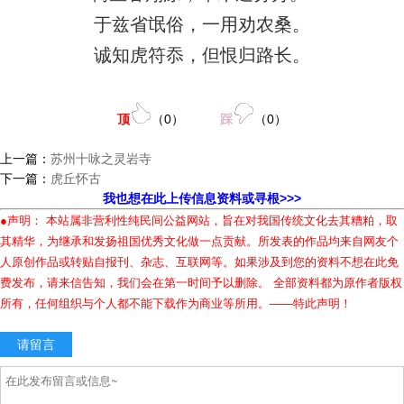
于兹省氓俗，一用劝农桑。
诚知虎符忝，但恨归路长。
顶
（
0
）
踩
（
0
）
上一篇：
苏州十咏之灵岩寺
下一篇：
虎丘怀古
我也想在此上传信息资料或寻根>>>
●声明： 本站属非营利性纯民间公益网站，旨在对我国传统文化去其糟粕，取
其精华，为继承和发扬祖国优秀文化做一点贡献。所发表的作品均来自网友个
人原创作品或转贴自报刊、杂志、互联网等。如果涉及到您的资料不想在此免
费发布，请来信告知，我们会在第一时间予以删除。 全部资料都为原作者版权
所有，任何组织与个人都不能下载作为商业等所用。——特此声明！
请留言