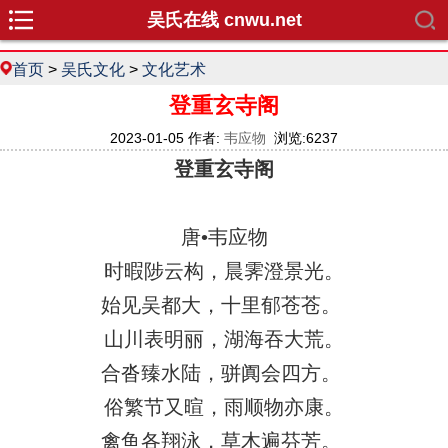
吴氏在线 cnwu.net
首页
>
吴氏文化
>
文化艺术
登重玄寺阁
2023-01-05 作者:
韦应物
浏览:6237
登重玄寺阁
唐•韦应物
时暇陟云构，晨霁澄景光。
始见吴都大，十里郁苍苍。
山川表明丽，湖海吞大荒。
合沓臻水陆，骈阗会四方。
俗繁节又暄，雨顺物亦康。
禽鱼各翔泳，草木遍芬芳。