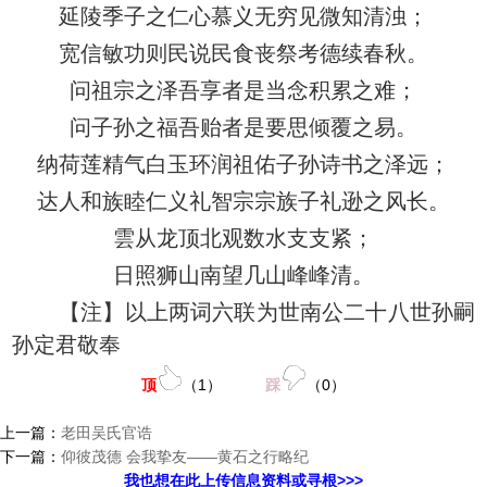
延陵季子之仁心慕义无穷见微知清浊；
宽信敏功则民说民食丧祭考德续春秋。
问祖宗之泽吾享者是当念积累之难；
问子孙之福吾贻者是要思倾覆之易。
纳荷莲精气白玉环润祖佑子孙诗书之泽远；
达人和族睦仁义礼智宗宗族子礼逊之风长。
雲从龙顶北观数水支支紧；
日照狮山南望几山峰峰清。
【注】以上两词六联为世南公二十八世孙嗣
孙定君敬奉
顶
（
1
）
踩
（
0
）
上一篇：
老田吴氏官诰
下一篇：
仰彼茂德 会我挚友——黄石之行略纪
我也想在此上传信息资料或寻根>>>