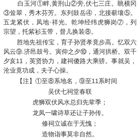
白玉河①畔,黄刑山②旁,伏七三庄。眺横冈
③耸翠，秀木芬芳。东列鼓岳④，北接蕲壤⑤。
五龙紧伏，凤地·祥光。乾坤经纬虎狮岗⑦，列
宗望，托紫衫玉带，督儿换装⑧。
胜地先祖传宝，育子孙贤孝竟步高。忆双六
风云⑨.济邑鼓号。寅仰之夕⑩，通河拱桥。双千
夕亥11，英贤协力，建祠傻路大乘骄。事就吴，
沧业竟功成，夫子心操。
【注】①至⑧系地名，⑨至11系时间
吴伏七祠堂春联
虎狮双伏风水总归先辈季；
龙凤一啸诗草还让子孙传。
修祠立诚在于无愧；
造物诣事莫非自然。