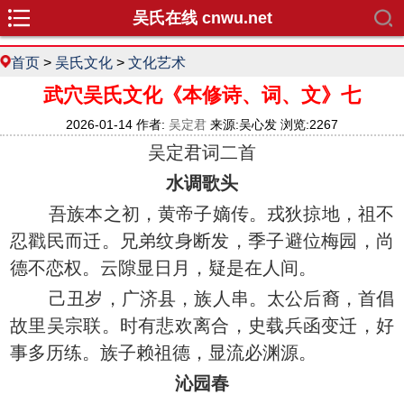
吴氏在线 cnwu.net
首页
>
吴氏文化
>
文化艺术
武穴吴氏文化《本修诗、词、文》七
2026-01-14 作者:
吴定君
来源:吴心发 浏览:2267
吴定君词二首
水调歌头
吾族本之初，黄帝子嫡传。戎狄掠地，祖不
忍戳民而迁。兄弟纹身断发，季子避位梅园，尚
德不恋权。云隙显日月，疑是在人间。
己丑岁，广济县，族人串。太公后裔，首倡
故里吴宗联。时有悲欢离合，史载兵函变迁，好
事多历练。族子赖祖德，显流必渊源。
沁园春