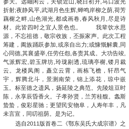
参天。远岫闲云，关锁近山,晓日初升,马口波光
折射;夜静风平,武湖月色生辉,蝉鸣岸柳之荫,荷芳
藕榭之畔,山色湖光,都成画卷,春风秋月,尽是诗
材。此皆四时之宜人景色也。 我辈饮水思
源，不忘祖德，敬宗收族，丕振家声。此次工程
筹建，阖族踊跃参加,或亲自出力;或慷慨解囊,同
心同德,其襄盛举,任劳任怨,各责其成。大功告竣,
气派辉宏,碧玉牌坊,玲珑剔透,琉璃亭榭,镂月裁
云。龙楼凤阁，矗立云霄，画栋飞檐，轩昂气
宇，辉腾北斗，景测南荣，锦上添花，琼中嵌
玉。标至德之遗风，扬延陵之典范。先陵俎豆时
陈，永享辰昏香火。子孝孙贤，兰芳桂馥。螽斯
蛰蛰，俊彩星驰；更望民安物阜，人寿年丰，凡
未言宣，同叨祖荫。是为记。
选自2011版首卷二《鄂东吴氏大成宗谱》之