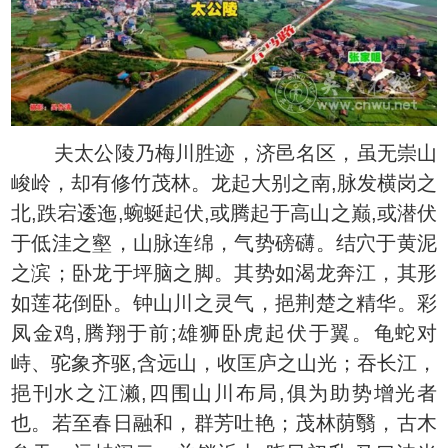
夫太公陵乃梅川胜迹，济邑名区，虽无崇山
峻岭，却有修竹茂林。龙起大别之南,脉发横岗之
北,跌宕逶迤,蜿蜒起伏,或腾起于高山之巅,或潜伏
于低洼之壑，山脉连绵，气势磅礴。结穴于黄泥
之滨；卧龙于坪脑之脚。其势如渴龙奔江，其形
如莲花倒卧。钟山川之灵气，挹荆楚之精华。彩
凤金鸡,腾翔于前;雄狮卧虎起伏于翼。龟蛇对
峙、驼象齐驱,含远山，收匡庐之山光；吞长江，
挹刊水之江濑,四围山川布局,俱为助势增光者
也。若至春日融和，群芳吐艳；茂林荫翳，古木