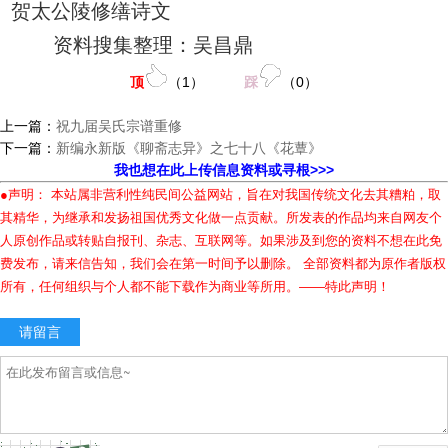
贺太公陵修缮诗文
资料搜集整理：吴昌鼎
顶
（
1
）
踩
（
0
）
上一篇：
祝九届吴氏宗谱重修
下一篇：
新编永新版《聊斋志异》之七十八《花蕈》
我也想在此上传信息资料或寻根>>>
●声明： 本站属非营利性纯民间公益网站，旨在对我国传统文化去其糟粕，取
其精华，为继承和发扬祖国优秀文化做一点贡献。所发表的作品均来自网友个
人原创作品或转贴自报刊、杂志、互联网等。如果涉及到您的资料不想在此免
费发布，请来信告知，我们会在第一时间予以删除。 全部资料都为原作者版权
所有，任何组织与个人都不能下载作为商业等所用。——特此声明！
请留言