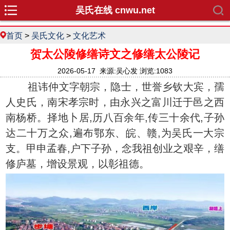
吴氏在线 cnwu.net
首页
>
吴氏文化
>
文化艺术
贺太公陵修缮诗文之修缮太公陵记
2026-05-17 来源:吴心发 浏览:1083
祖讳仲文字朝宗，隐士，世誉乡钦大宾，孺
人史氏，南宋孝宗时，由永兴之富川迁于邑之西
南杨桥。择地卜居,历八百余年,传三十余代,子孙
达二十万之众,遍布鄂东、皖、赣,为吴氏一大宗
支。甲申孟春,户下子孙，念我祖创业之艰辛，缮
修庐墓，增设景观，以彰祖德。