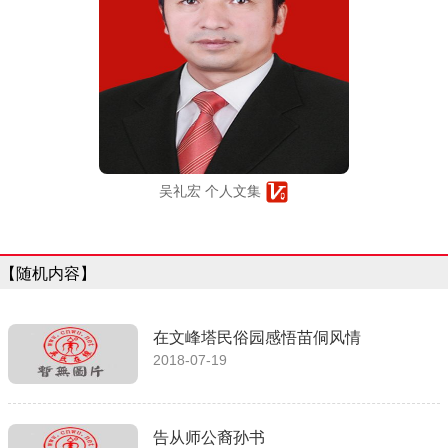
吴礼宏 个人文集
【随机内容】
在文峰塔民俗园感悟苗侗风情
2018-07-19
告从师公裔孙书