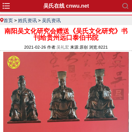
吴氏在线 cnwu.net
首页
>
姓氏资讯
>
吴氏资讯
南阳吴文化研究会赠送《吴氏文化研究》书
刊给贵州远口泰伯书院
2021-02-26 作者:
吴礼宏
来源:原创 浏览:8221