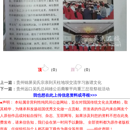
顶
（
0
）
踩
（
0
）
上一篇：
贵州锦屏吴氏宗亲到天柱地坝交流学习族谱文化
下一篇：
贵州远口吴氏总祠雄公后裔黎平尚重三岔坟祭祖活动
我也想在此上传信息资料或寻根>>>
●声明： 本站属非营利性纯民间公益网站，旨在对我国传统文化去其糟粕，取
其精华，为继承和发扬祖国优秀文化做一点贡献。所发表的作品均来自网友个
人原创作品或转贴自报刊、杂志、互联网等。如果涉及到您的资料不想在此免
费发布，请来信告知，我们会在第一时间予以删除。 全部资料都为原作者版权
所有，任何组织与个人都不能下载作为商业等所用。——特此声明！