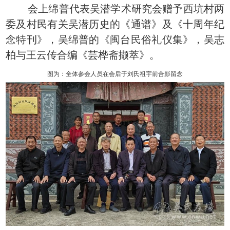
会上绵普代表吴潜学术研究会赠予西坑村两
委及村民有关吴潜历史的《通谱》及《十周年纪
念特刊》，吴绵普的《闽台民俗礼仪集》，吴志
柏与王云传合编《芸桦斋撷萃》。
图为：全体参会人员在会后于刘氏祖宇前合影留念