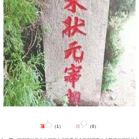
顶
（
1
）
踩
（
0
）