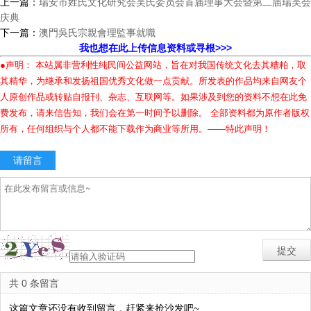
上一篇：
瑞安市姓氏文化研究会吴氏委员会首届理事大会暨第二届瑞吴会
庆典
下一篇：
澳門吳氏宗親會理監事就職
我也想在此上传信息资料或寻根>>>
●声明： 本站属非营利性纯民间公益网站，旨在对我国传统文化去其糟粕，取
其精华，为继承和发扬祖国优秀文化做一点贡献。所发表的作品均来自网友个
人原创作品或转贴自报刊、杂志、互联网等。如果涉及到您的资料不想在此免
费发布，请来信告知，我们会在第一时间予以删除。 全部资料都为原作者版权
所有，任何组织与个人都不能下载作为商业等所用。——特此声明！
请留言
共 0 条留言
这篇文章还没有收到留言，赶紧来抢沙发吧~