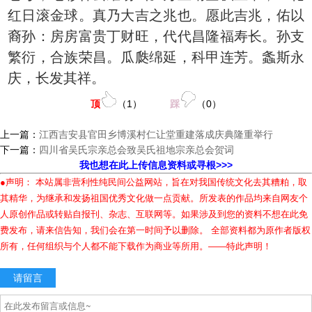
红日滚金球。真乃大吉之兆也。愿此吉兆，佑以
裔孙：房房富贵丁财旺，代代昌隆福寿长。孙支
繁衍，合族荣昌。瓜瓞绵延，科甲连芳。螽斯永
庆，长发其祥。
顶
（
1
）
踩
（
0
）
上一篇：
江西吉安县官田乡博溪村仁让堂重建落成庆典隆重举行
下一篇：
四川省吴氏宗亲总会致吴氏祖地宗亲总会贺词
我也想在此上传信息资料或寻根>>>
●声明： 本站属非营利性纯民间公益网站，旨在对我国传统文化去其糟粕，取
其精华，为继承和发扬祖国优秀文化做一点贡献。所发表的作品均来自网友个
人原创作品或转贴自报刊、杂志、互联网等。如果涉及到您的资料不想在此免
费发布，请来信告知，我们会在第一时间予以删除。 全部资料都为原作者版权
所有，任何组织与个人都不能下载作为商业等所用。——特此声明！
请留言