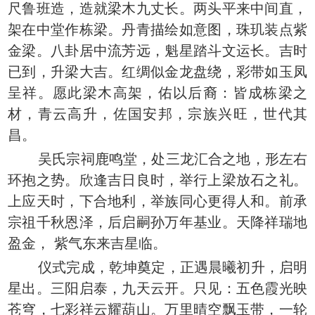
尺鲁班造，造就梁木九丈长。两头平来中间直，
架在中堂作栋梁。丹青描绘如意图，珠玑装点紫
金梁。八卦居中流芳远，魁星踏斗文运长。吉时
已到，升梁大吉。红绸似金龙盘绕，彩带如玉凤
呈祥。愿此梁木高架，佑以后裔：皆成栋梁之
材，青云高升，佐国安邦，宗族兴旺，世代其
昌。
吴氏宗祠鹿鸣堂，处三龙汇合之地，形左右
环抱之势。欣逢吉日良时，举行上梁放石之礼。
上应天时，下合地利，举族同心更得人和。前承
宗祖千秋恩泽，后启嗣孙万年基业。天降祥瑞地
盈金， 紫气东来吉星临。
仪式完成，乾坤奠定，正遇晨曦初升，启明
星出。三阳启泰，九天云开。只见：五色霞光映
苍穹，七彩祥云耀葫山。万里晴空飘玉带，一轮