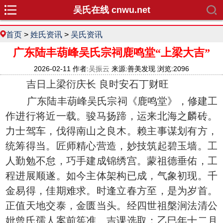
吴氏在线 cnwu.net
首页
>
姓氏资讯
>
吴氏资讯
广东陆丰葫峰吴氏宗祠鹿鸣堂“上梁大吉”
2026-02-11 作者:
吴振云
来源:善美发现 浏览:2096
吉日上梁衍庆长 良时安石丁财旺
广东陆丰葫峰吴氏宗祠《鹿鸣堂》，修建工
作进行将近一载。骏马扬蹄，运来北海之麟砖。
力士驾车，伐得南山之良木。赖主事谋划有方，
统筹得当。匠师精心营造，妙技筑起碧玉墙。工
人勤勉不怠，巧手建成锦绣宫。蒙祖德垂佑，工
程进展顺遂。如今主体架构已成，气象初现。千
金易得，佳期难求。时逢立春方至，是为岁首。
正值天地交泰，金匮当头。经四世祖槃涧法清公
妣曾氏孺人案前筶准。吉课选取：乙巳年十二月