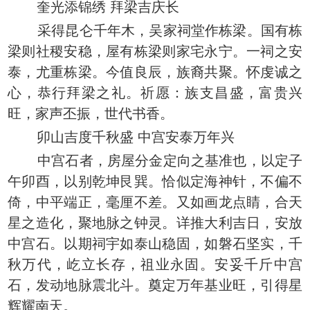
奎光添锦绣 拜梁吉庆长
采得昆仑千年木，吴家祠堂作栋梁。国有栋
梁则社稷安稳，屋有栋梁则家宅永宁。一祠之安
泰，尤重栋梁。今值良辰，族裔共聚。怀虔诚之
心，恭行拜梁之礼。祈愿：族支昌盛，富贵兴
旺，家声丕振，世代书香。
卯山吉度千秋盛 中宫安泰万年兴
中宫石者，房屋分金定向之基准也，以定子
午卯酉，以别乾坤艮巽。恰似定海神针，不偏不
倚，中平端正，毫厘不差。又如画龙点睛，合天
星之造化，聚地脉之钟灵。详推大利吉日，安放
中宫石。以期祠宇如泰山稳固，如磐石坚实，千
秋万代，屹立长存，祖业永固。安妥千斤中宫
石，发动地脉震北斗。奠定万年基业旺，引得星
辉耀南天。