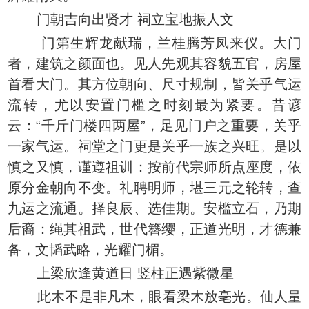
门朝吉向出贤才 祠立宝地振人文
门第生辉龙献瑞，兰桂腾芳凤来仪。大门
者，建筑之颜面也。见人先观其容貌五官，房屋
首看大门。其方位朝向、尺寸规制，皆关乎气运
流转，尤以安置门槛之时刻最为紧要。昔谚
云：“千斤门楼四两屋”，足见门户之重要，关乎
一家气运。祠堂之门更是关乎一族之兴旺。是以
慎之又慎，谨遵祖训：按前代宗师所点座度，依
原分金朝向不变。礼聘明师，堪三元之轮转，查
九运之流通。择良辰、选佳期。安槛立石，乃期
后裔：绳其祖武，世代簪缨，正道光明，才德兼
备，文韬武略，光耀门楣。
上梁欣逢黄道日 竖柱正遇紫微星
此木不是非凡木，眼看梁木放亳光。仙人量