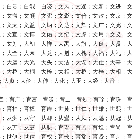
贤；自贵；自能；自晓；文凤；文暹；文新；文进；文
海；文愷；文颜；文宪；文影；文普；文敖；文京；文
敏；文太；文益；文炳；文达；文辉；文广；文宪；文
立；文宣；文博；文佑；文纪；文虎；文用；文义；文
瑞；文芳；大初；大祥；大禹；大旗；大良；大贤；大
本；大全；大园；大兑；大魁；大槐；大福；大礼；大
会；大运；大光；大头；大法；大谋；大仕；大宰；大
安；大桥；大桐；大梓；大相；大桥；大梓；大相；大
；大贞；大伦；大伸；大化；大玉；大经；大音；
宣；育广；育富；育贵；育士；育烈；育珍；育珠；育
善；育桂；育樟；育连；世黄；世仁；世雄；世熙；世
沧；从洲；从守；从卿；从鸞；从凤；从魁；从冠；从
宁；从芳；从芝；从魁；育瑚；育监；育坦；育尚；育
祥；世伊；世信；育权；育歆；育常；育贤；育芽；育