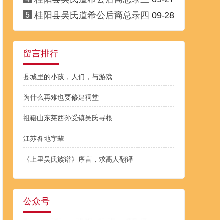
5
桂阳县吴氏道希公后裔总录四
09-28
留言排行
县城里的小孩，人们，与游戏
为什么再难也要修建祠堂
祖籍山东莱西孙受镇吴氏寻根
江苏各地字辈
《上里吴氏族谱》序言，求高人翻译
公众号