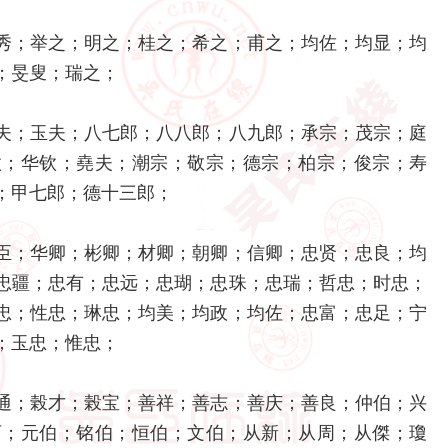
秀；举之；明之；桂之；希之；甫之；均佐；均显；均
；旻叟；瑞之；
夫；玉夫；八七郎；八八郎；八九郎；承宗；茂宗；庭
钦；华钦；堯夫；潮宗；敬宗；德宗；柏宗；俊宗；寿
；甲七郎；德十三郎；
臣；华卿；彬卿；材卿；朝卿；信卿；忠贤；忠良；均
忠疆；忠有；忠远；忠瑚；忠珠；忠瑞；哲忠；时忠；
忠；性忠；琳忠；均美；均政；均佐；忠富；忠足；宁
；玉忠；惟忠；
通；榖才；榖宝；善祥；善志；善庆；善良；仲伯；兴
可；元伯；铭伯；恒伯；文伯；从新；从周；从傑；瓊