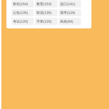
祭祀(154)
教育(153)
远口(141)
公告(135)
联谊(135)
谱序(129)
考证(120)
字辈(120)
风俗(84)