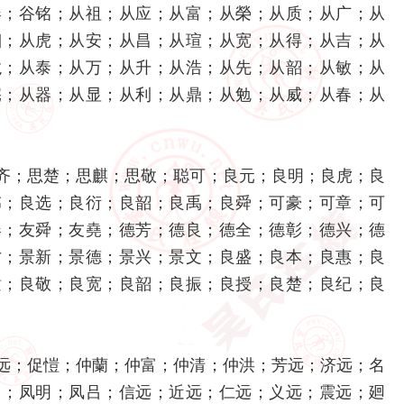
春；谷铭；从祖；从应；从富；从榮；从质；从广；从
湘；从虎；从安；从昌；从瑄；从宽；从得；从吉；从
龙；从泰；从万；从升；从浩；从先；从韶；从敏；从
宪；从器；从显；从利；从鼎；从勉；从威；从春；从
齐；思楚；思麒；思敬；聪可；良元；良明；良虎；良
伟；良选；良衍；良韶；良禹；良舜；可豪；可章；可
春；友舜；友堯；德芳；德良；德全；德彰；德兴；德
才；景新；景德；景兴；景文；良盛；良本；良惠；良
辕；良敬；良宽；良韶；良振；良授；良楚；良纪；良
远；促愷；仲蘭；仲富；仲清；仲洪；芳远；济远；名
日；凤明；凤吕；信远；近远；仁远；义远；震远；廻