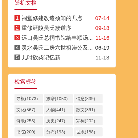
随机文档
1
祠堂修建改造须知的几点
07-14
2
重修延陵吴氏族谱序
09-18
3
远口吴氏总祠书院给丰顺汤...
11-16
4
灵水吴氏二房六世祖崇公及...
06-19
5
儿时砍柴记忆新
11-13
检索标签
寻根(1073)
族谱(1050)
信息(839)
文化(567)
人物(441)
散文(391)
诗歌(255)
历史(247)
宗祠(202)
书院(200)
分布(193)
世系(188)