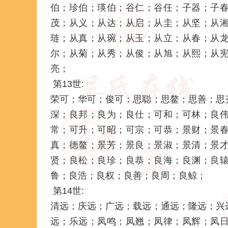
伯；珍伯；瑛伯；谷仁；谷任；子器；子
茂；从义；从达；从启；从圭；从坚；从
琏；从真；从琬；从玉；从立；从春；从
尔；从菊；从秀；从俊；从旭；从熙；从
亮；
第13世:
荣可；华可；俊可；思聪；思鳌；思善；思
深；良邦；良为；良仕；可和；可林；良
常；可升；可昭；可宗；可恭；景财；景
真；德鳌；景芳；景良；景淑；景清；景
贤；良松；良珍；良恭；良海；良渊；良
鲁；良浩；良权；良善；良周；良鲸；
第14世:
清远；庆远；广远；载远；通远；隆远；兴
远；乐远；凤鸣；凤翘；凤律；凤辉；凤