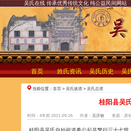
吴氏在线 传承优秀传统文化 纯公益民间网站
首页
姓氏资讯
吴氏历史
吴
当前位置：
首页
>
吴氏族谱
>
吴氏总谱
桂阳县吴
时间：4年前 2021-09-26
作者：
吴庆敏
来源：原
桂阳县吴氏自始祖道希公起共繁衍三十七世