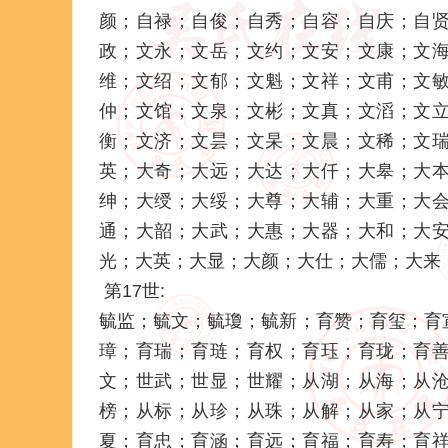
颜；自禄；自俊；自秀；自容；自庆；自
政；文永；文岳；文约；文安；文康；文
维；文绍；文郁；文魁；文祥；文甫；文
仲；文馆；文泉；文彬；文真；文滔；文
衡；文济；文昙；文杲；文晨；文稀；文
英；大奇；大远；大达；大仟；大皋；大
绅；大绶；大绥；大尊；大辅；大重；大
通；大韶；大武；大惠；大器；大和；大
光；大英；大显；大颜；大仕；大儒；大来
第17世:
毓监；毓文；毓瓊；毓新；育赞；育玺；育
璋；育瑞；育琏；育权；育珏；育珑；育
文；世武；世显；世耀；从湖；从海；从
榜；从标；从珍；从珠；从解；从家；从
夏；育忠；育涵；育远；育福；育寿；育