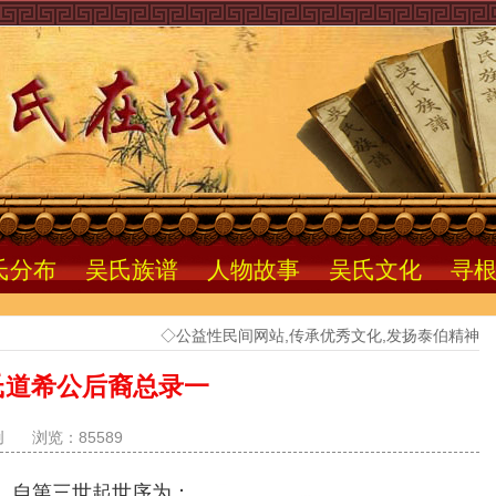
氏分布
吴氏族谱
人物故事
吴氏文化
寻
◇公益性民间网站,传承优秀文化,发扬泰伯精神
氏道希公后裔总录一
创
浏览：85589
，自第三世起世序为：