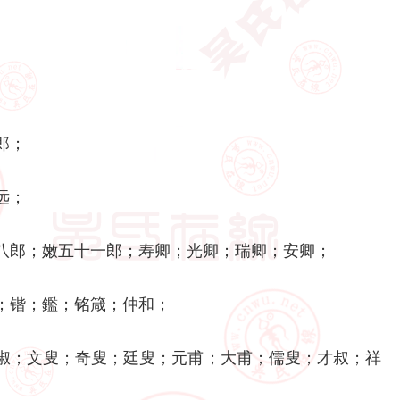
郎；
远；
八郎；嫩五十一郎；寿卿；光卿；瑞卿；安卿；
；锴；鑑；铭箴；仲和；
淑；文叟；奇叟；廷叟；元甫；大甫；儒叟；才叔；祥