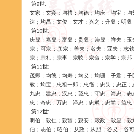
第9世:
文家；文宾；均禮；均德；均庆；均宝；均
达；均昌；文俊；文才；兴之；升叟；明叟
第10世:
庆叟；嘉叟；富叟；贵叟；崇叟；祥夫；玉
宗；可宗；彦宗；善夫；名夫；亚夫；志
宗；宗礼；宗事；宗聴；宗命；宗学；宗邦
第11世:
茂卿；均德；均寿；均义；均珊；子君；子
教；均宝；忠祖一郎；忠衡；忠头；忠正；
九忠；建忠；汉忠；韶忠；守忠；海忠；志
忠；奇忠；万忠；泽忠；忠斌；忠嵩；益忠
第12世:
明伯；榖仁；榖贒；榖安；榖政；榖显；榖
伯；志伯；昭伯；从政；从胆；谷义；谷