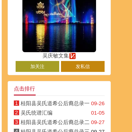
吴庆敏文集
加关注
发私信
点击排行
1
桂阳县吴氏道希公后裔总录一
09-26
2
吴氏统谱汇编
01-05
3
桂阳县吴氏道希公后裔总录二
09-27
4
桂阳县吴氏道希公后裔总录三
09-27