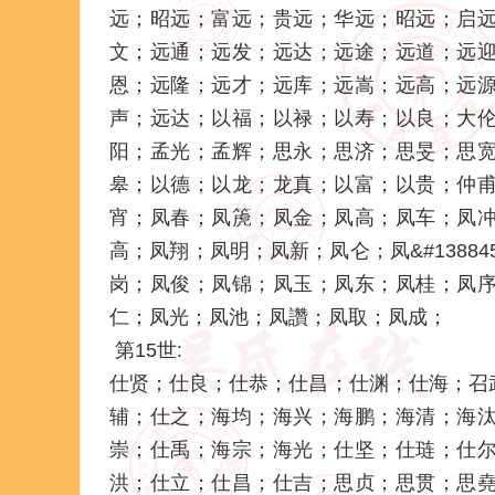
远；昭远；富远；贵远；华远；昭远；启
文；远通；远发；远达；远途；远道；远
恩；远隆；远才；远库；远嵩；远高；远
声；远达；以福；以禄；以寿；以良；大
阳；孟光；孟辉；思永；思济；思旻；思
皋；以德；以龙；龙真；以富；以贵；仲
宵；凤春；凤箎；凤金；凤高；凤车；凤
高；凤翔；凤明；凤新；凤仑；凤&#1388
岗；凤俊；凤锦；凤玉；凤东；凤桂；凤
仁；凤光；凤池；凤讚；凤取；凤成；
第15世:
仕贤；仕良；仕恭；仕昌；仕渊；仕海；召
辅；仕之；海均；海兴；海鹏；海清；海
崇；仕禹；海宗；海光；仕坚；仕琏；仕
洪；仕立；仕昌；仕吉；思贞；思贯；思