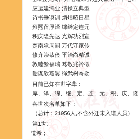
应运建鸿业 清操立典型
诗书垂谟训 炳烺昭日星
雍熙留厚泽 绵继定连元
积庆隆先达 光辉功烈宣
楚南承周嗣 万代守家传
修齐崇恭俭 平治尚精诚
敦睦餘福瑞 笃敬兆衿徵
贻谋欣燕翼 绳武树奇勋
目前已知在世字辈：
厚、泽、绵、继、定、连、元、积、庆、隆、
各世次名单如下：
（总计：21956人,不含外迁未入谱人员）
第1世:
道希；