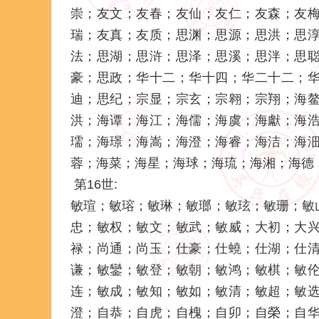
崇；友文；友春；友仙；友仁；友森；友
瑞；友真；友质；思渊；思源；思洪；思
法；思湖；思浒；思泽；思溪；思泮；思
豪；思政；华十二；华十四；华二十二；
迪；思纪；宗显；宗玄；宗翱；宗翔；海
洪；海谭；海江；海儒；海虞；海獻；海
瓀；海璟；海嵩；海澄；海睿；海洁；海
蓉；海菜；海星；海球；海琉；海湘；海德
第16世:
敏瑄；敏瑢；敏琳；敏瑯；敏玹；敏珊；敏
忠；敏权；敏文；敏武；敏威；大初；大
禄；尚通；尚玉；仕豪；仕蟯；仕湖；仕
谦；敏鑾；敏登；敏朝；敏鸿；敏棋；敏
连；敏成；敏知；敏如；敏清；敏超；敏
澄；自恭；自虎；自槐；自卯；自榮；自