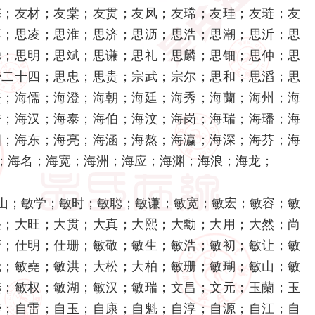
梅；友材；友棠；友贯；友凤；友瑺；友珪；友琏；友
淳；思凌；思淮；思济；思沥；思浩；思潮；思沂；思
聪；思明；思斌；思谦；思礼；思麟；思钿；思仲；思
华二十四；思忠；思贵；宗武；宗尔；思和；思滔；思
鳌；海儒；海澄；海朝；海廷；海秀；海蘭；海州；海
浩；海汉；海泰；海伯；海汶；海岗；海瑞；海璠；海
沺；海东；海亮；海涵；海熬；海瀛；海深；海芬；海
；海名；海宽；海洲；海应；海渊；海浪；海龙；
山；敏学；敏时；敏聪；敏谦；敏宽；敏宏；敏容；敏
兴；大旺；大贯；大真；大熙；大勳；大用；大然；尚
清；仕明；仕珊；敏敬；敏生；敏浩；敏初；敏让；敏
伦；敏堯；敏洪；大松；大柏；敏珊；敏瑚；敏山；敏
选；敏权；敏湖；敏汉；敏瑞；文昌；文元；玉蘭；玉
华；自雷；自玉；自康；自魁；自淳；自源；自江；自