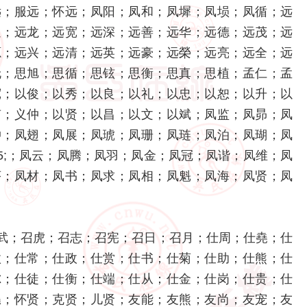
远；服远；怀远；凤阳；凤和；凤墀；凤埙；凤循；远
迎；远龙；远宽；远深；远善；远华；远德；远茂；远
源；远兴；远清；远英；远豪；远榮；远亮；远全；远
伦；思旭；思循；思铉；思衡；思真；思植；孟仁；孟
宽；以俊；以秀；以良；以礼；以忠；以恕；以升；以
甫；义仲；以贤；以昌；以文；以斌；凤监；凤昴；凤
冲；凤翅；凤展；凤琥；凤珊；凤琏；凤泊；凤瑚；凤
45;；凤云；凤腾；凤羽；凤金；凤冠；凤谐；凤维；凤
序；凤材；凤书；凤求；凤相；凤魁；凤海；凤贤；凤
武；召虎；召志；召宪；召日；召月；仕周；仕堯；仕
汰；仕常；仕政；仕赏；仕书；仕菊；仕助；仕熊；仕
尔；仕徒；仕衡；仕端；仕从；仕金；仕岗；仕贵；仕
堯；怀贤；克贤；儿贤；友能；友熊；友尚；友宠；友