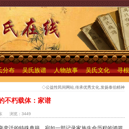
氏分布
吴氏族谱
人物故事
吴氏文化
寻
◇公益性民间网站,传承优秀文化,发扬泰伯精神
的不朽载体：家谱
东
浏览：3449
变迁的特殊典籍，宛如一部记录家族生命历程的鸿篇