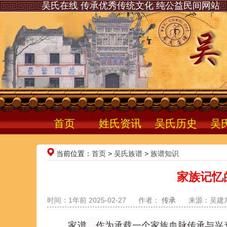
吴氏在线 传承优秀传统文化 纯公益民间网站
首页
姓氏资讯
吴氏历史
吴
当前位置：
首页
>
吴氏族谱
>
族谱知识
家族记忆
时间：1年前 2025-02-27
作者：
传承
来源：吴建
家谱，作为承载一个家族血脉传承与兴衰