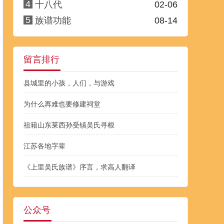
4
十八代
02-06
5
族谱功能
08-14
留言排行
县城里的小孩，人们，与游戏
为什么再难也要修建祠堂
祖籍山东莱西孙受镇吴氏寻根
江苏各地字辈
《上里吴氏族谱》序言，求高人翻译
公众号