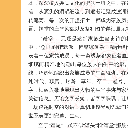
基，深深植入姓氏文化的肥沃土壤之中。在
流，从源头的涓涓细流，到逐渐汇聚成波澜
转流离、每一次的开疆拓土，都成为家族历
置、祠堂的庄严风貌以及祭礼图的详细展示等
“谱堂”，无疑是这部家族生命史诗的
中，“总世系图”就像一幅错综复杂、精妙
表着一位家族成员，每一条线条都象征着血
细腻而精准地勾勒出每位族人的生平轮廓。
线，巧妙地编织出家族成员的生命轨迹。在
处时代、职官、封爵、享年、卒日、谥号、
字，细致入微地展现出人物的生平事迹与家
关键信息。无论文字长短，皆字字珠玑，让
一场跨越时空的对话，真切地感受到先辈们
世系表更加完整、生动。
至于“谱尾”，虽不似“谱头”和“谱堂”