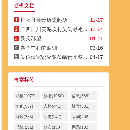
随机文档
1
桂阳县吴氏历史起源
11-17
2
广西陆川黄泥坎村吴氏寻祖...
11-14
3
吴氏郡望
01-11
4
寨子中心的瓜棚
03-16
5
吴位清宗贤应邀莅临贵州黎...
04-17
检索标签
寻根(1073)
族谱(1050)
信息(839)
文化(567)
人物(441)
散文(391)
诗歌(255)
历史(247)
宗祠(202)
书院(201)
分布(193)
世系(188)