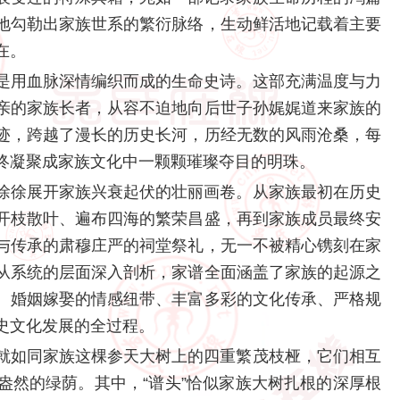
地勾勒出家族世系的繁衍脉络，生动鲜活地记载着主要
在。
是用血脉深情编织而成的生命史诗。这部充满温度与力
亲的家族长者，从容不迫地向后世子孙娓娓道来家族的
迹，跨越了漫长的历史长河，历经无数的风雨沧桑，每
终凝聚成家族文化中一颗颗璀璨夺目的明珠。
徐徐展开家族兴衰起伏的壮丽画卷。从家族最初在历史
开枝散叶、遍布四海的繁荣昌盛，再到家族成员最终安
与传承的肃穆庄严的祠堂祭礼，无一不被精心镌刻在家
从系统的层面深入剖析，家谱全面涵盖了家族的起源之
、婚姻嫁娶的情感纽带、丰富多彩的文化传承、严格规
史文化发展的全过程。
就如同家族这棵参天大树上的四重繁茂枝桠，它们相互
盎然的绿荫。其中，“谱头”恰似家族大树扎根的深厚根