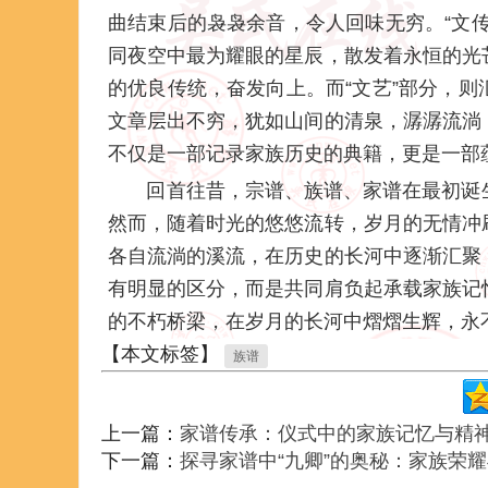
曲结束后的袅袅余音，令人回味无穷。“文
同夜空中最为耀眼的星辰，散发着永恒的光
的优良传统，奋发向上。而“文艺”部分，
文章层出不穷，犹如山间的清泉，潺潺流淌
不仅是一部记录家族历史的典籍，更是一部
回首往昔，宗谱、族谱、家谱在最初诞
然而，随着时光的悠悠流转，岁月的无情冲
各自流淌的溪流，在历史的长河中逐渐汇聚
有明显的区分，而是共同肩负起承载家族记
的不朽桥梁，在岁月的长河中熠熠生辉，永
【本文标签】
族谱
上一篇：
家谱传承：仪式中的家族记忆与精
下一篇：
探寻家谱中“九卿”的奥秘：家族荣