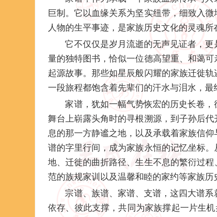
巨制。它以血缘关系为坚实纽带，细致入微
人物的生平事迹，是家族历史文化的灵魂所
它不仅仅是岁月流逝的无声见证者，更
量的独特图书，恰似一位德高望重、和蔼可
起源故事。那些如星辰般闪耀的家族迁徙轨
一段旅程都饱含着先辈们的汗水与泪水，最
家谱，犹如一幅气势恢宏的历史长卷，
舞台上崭露头角时的寻根溯源，到子孙后代
息的那一方静谧之地，以及承载着家族信仰
谱的字里行间，成为家族永恒的记忆坐标。
地、迁徙的曲折路径、生生不息的繁衍过程
范的族规家训以及温馨和睦的家约等家族历
宗谱、族谱、家谱、支谱，这四大谱系
依存、彼此支撑，共同为家族撑起一片生机