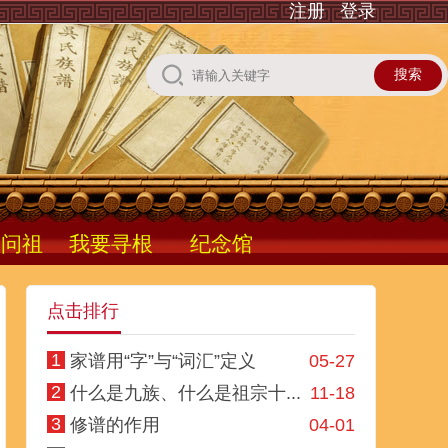
注册
登录
根问祖
我要寻根
纪念馆
点击排行
1
家谱用“字”与“词汇”定义
05-27
2
什么是九族、什么是祖宗十...
11-18
3
修谱的作用
04-01