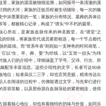
这里，家族的源流被细细追溯，如同探寻一条清澈的溪
壮阔的大河；家族的迁徙历程被生动描绘，每一次的辗
史中浓墨重彩的一笔；家族的分布情况、墓葬的具体位
等，都被精心记录，构成了“谱头”中不朽的篇章。
核心所在，是家族血脉传承的神圣殿堂。在“谱堂”之
绝伦的织锦，将家族世代成员紧密相连，每一个节点都代
脉的延续。而“世系年表”则宛如一支神奇的时间画笔，
它以“生、卒、葬、娶”为经线，以“五世一抬头”为纬
对族人们的介绍中，详细涵盖了字号、父讳、行次、所
姻配等丰富信息。这些介绍性的文字，长者可达50余
族地位；短者虽仅二三字，却也言简意赅，精准传达出
后人在阅读的过程中，仿佛能透过文字，与先辈们进行
的音容笑貌，以及那份源自血脉深处的紧密相连，使得
那般占据着核心地位，却也有着独特的韵味与价值，如同乐