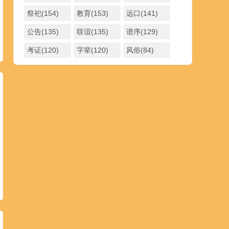
祭祀(154)
教育(153)
远口(141)
公告(135)
联谊(135)
谱序(129)
考证(120)
字辈(120)
风俗(84)