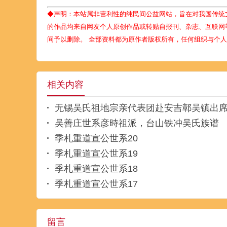
◆声明：本站属非营利性的纯民间公益网站，旨在对我国传统
的作品均来自网友个人原创作品或转贴自报刊、杂志、互联网
间予以删除。 全部资料都为原作者版权所有，任何组织与个
相关内容
无锡吴氏祖地宗亲代表团赴安吉鄣吴镇出
吴善庄世系彦時祖派，台山铁冲吴氏族谱
季札重道宣公世系20
季札重道宣公世系19
季札重道宣公世系18
季札重道宣公世系17
留言