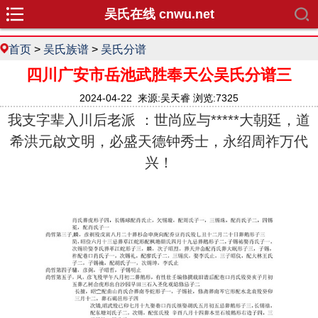
吴氏在线 cnwu.net
首页
>
吴氏族谱
>
吴氏分谱
四川广安市岳池武胜奉天公吴氏分谱三
2024-04-22 来源:吴天睿 浏览:7325
我支字辈入川后老派 ：世尚应与*****大朝廷，道
希洪元啟文明，必盛天德钟秀士，永绍周祚万代
兴！