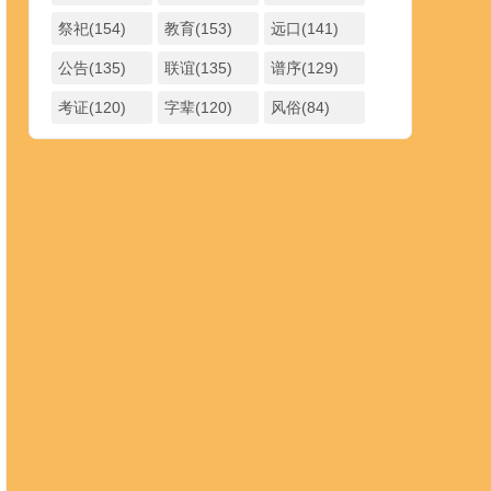
祭祀(154)
教育(153)
远口(141)
公告(135)
联谊(135)
谱序(129)
考证(120)
字辈(120)
风俗(84)