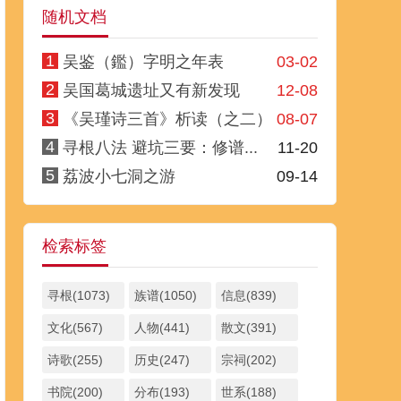
随机文档
1
吴鉴（鑑）字明之年表
03-02
2
吴国葛城遗址又有新发现
12-08
3
《吴瑾诗三首》析读（之二）
08-07
4
寻根八法 避坑三要：修谱...
11-20
5
荔波小七洞之游
09-14
检索标签
寻根(1073)
族谱(1050)
信息(839)
文化(567)
人物(441)
散文(391)
诗歌(255)
历史(247)
宗祠(202)
书院(200)
分布(193)
世系(188)