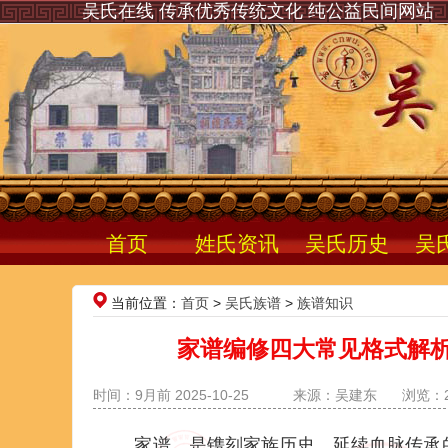
吴氏在线 传承优秀传统文化 纯公益民间网站
首页
姓氏资讯
吴氏历史
吴
当前位置：
首页
>
吴氏族谱
>
族谱知识
家谱编修四大常见格式解
时间：9月前 2025-10-25
来源：吴建东
浏览：2
家谱，是镌刻家族历史、延续血脉传承的