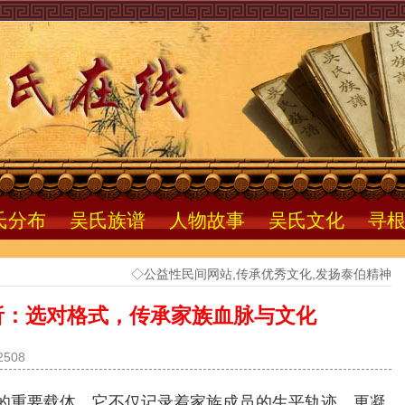
氏分布
吴氏族谱
人物故事
吴氏文化
寻
◇公益性民间网站,传承优秀文化,发扬泰伯精神
析：选对格式，传承家族血脉与文化
508
重要载体。它不仅记录着家族成员的生平轨迹，更凝