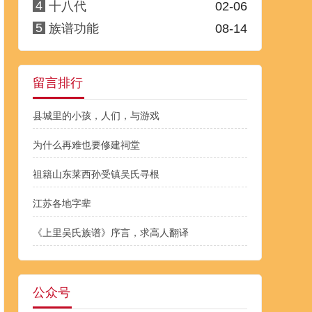
4
十八代
02-06
5
族谱功能
08-14
留言排行
县城里的小孩，人们，与游戏
为什么再难也要修建祠堂
祖籍山东莱西孙受镇吴氏寻根
江苏各地字辈
《上里吴氏族谱》序言，求高人翻译
公众号