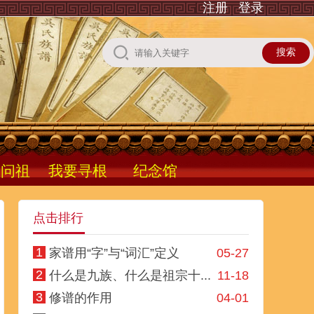
注册
登录
根问祖
我要寻根
纪念馆
点击排行
1
家谱用“字”与“词汇”定义
05-27
2
什么是九族、什么是祖宗十...
11-18
3
修谱的作用
04-01