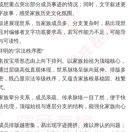
或想重点突出部分成员事迹的情况；同时，文字叙述更
平故事，感受家族历史文化氛围。
叙述展现世系，当家族成员多、分支复杂时，易出现世
且对编修者文字功底要求高，若写作能力不足，可能导
与可读性。
明的“宗法秩序图”
名按宝塔形态由上向下排列。以家族始祖为顶端核心，
通过层级高低直观体现，世系脉络呈纵向延伸。排版多
密，既凸显宗法等级秩序，又蕴含家族根基稳固、枝繁
式。
家族辈分关系，成员亲疏、传承脉络一目了然，便于快
法伦理，顶端始祖与逐层分支的结构，能强化家族向心
成员排版越密集，易出现字迹拥挤、难以辨认的问题；