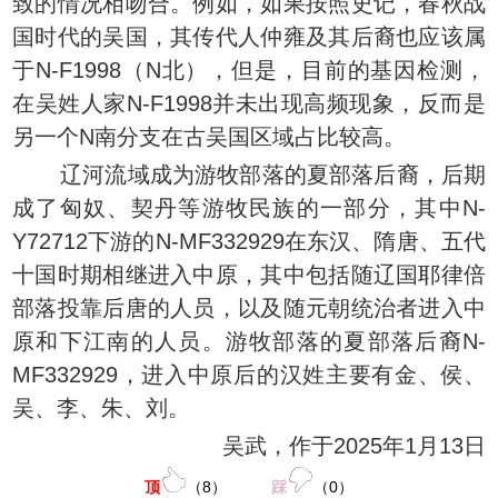
致的情况相吻合。例如，如果按照史记，春秋战
国时代的吴国，其传代人仲雍及其后裔也应该属
于N-F1998（N北），但是，目前的基因检测，
在吴姓人家N-F1998并未出现高频现象，反而是
另一个N南分支在古吴国区域占比较高。
辽河流域成为游牧部落的夏部落后裔，后期
成了匈奴、契丹等游牧民族的一部分，其中N-
Y72712下游的N-MF332929在东汉、隋唐、五代
十国时期相继进入中原，其中包括随辽国耶律倍
部落投靠后唐的人员，以及随元朝统治者进入中
原和下江南的人员。游牧部落的夏部落后裔N-
MF332929，进入中原后的汉姓主要有金、侯、
吴、李、朱、刘。
吴武，作于2025年1月13日
顶
（
8
）
踩
（
0
）