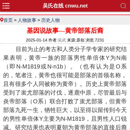
吴氏在线 cnwu.net
首页
>
人物故事
>
历史人物
基因说故事—黄帝部落后裔
2025-01-14 作者:
吴武
来源:原创 浏览:7231
目前为止的考古和人类分子学专家的研究结
果表明，黄帝一族的部落男性单倍体Y为N南
（即N-M1819或N-n1b）。（也有认为是O系
的，笔者注，黄帝也很可能是部落的首领名称，
且有很多个人同被称为黄帝）。历史上黄帝部落
受到了蚩尤部落的讨伐，逐鹿中原，尽管最后与
炎帝部落（O系）联合打败了蚩尤部落，但黄帝
部落九死一生，牺牲巨大，以至得以留传到今天
的男性单倍体Y主要为N-M1819，且男性人口锐
减。研究结果也表明夏朝为黄帝部落的直接后裔