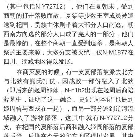
（其中包括N-Y72712），他们在夏朝末，受到
商朝的打击落败而散。夏桀等少数王室成员被遣
送到杞国，贵族主体则带着大部分人口南逃。朝
西南方向逃的部分人口成了羌人的一部分，他们
是最惨的，在整个商朝一直受到追杀，是商朝人
祭的主要来源，大多分支被灭绝，仅N-M1877在
四川、缅藏地区得以发展。
在商灭夏的时候，有一支夏部落被派去北方
与北狄有熊氏打仗，因战败一部份融入了北狄
（即后来的姬周部落，N-n1b2出现在姬周后裔陪
葬墓中，证明了这一融合。史记“周本记”也提到
姬周曾与西戎在一起），而另一部分逃到辽河流
域融入了游牧部落，这其中就有N-Y72712分
支。在杞国的夏部落后裔和融入姬周部落的夏部
落后裔，后期在今天的华东地区得以发展，其中