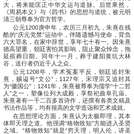
大，将来能匡正中华文运与道脉。后世果然，
《周易本义》与《四书》的思想与道统，被元明
清三朝尊奉为官方哲学。
公元1200庚申年，农历三月初九，朱熹在残
酷的“庆元党禁”运动中，伴随遗憾与使命，背负
六大罪名，在家中辞世，享年七十有一。因朱熹
德高望重，朝廷害怕其影响，阻止聚众悼念，拖
延殡葬日期。同年十一月，葬于建阳黄坑大林
谷，送行者仍近千人之众。
公元1208年，学术冤案平反，朝廷追封朱
熹，赐谥号“文公”；1127年，宋理宗又追封其
为“徽国公”；1241年，朱熹被尊奉为儒学“十二哲
人”之一，塑像位列大成殿，享祭祀曲阜孔庙。
朱熹著有一千二百多首诗作，还撰有各类文稿及
书法作品等，均有很高的文学造诣和艺术成就。
在思想理论方面，朱熹认为太极即理，其本
体即天理之道。他强调“格物致知”方能进入圣贤
之域。“格物致知”就是“穷天理，明人伦，讲圣