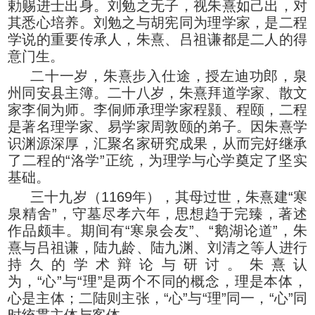
勅赐进士出身。刘勉之无子，视朱熹如己出，对
其悉心培养。刘勉之与胡宪同为理学家，是二程
学说的重要传承人，朱熹、吕祖谦都是二人的得
意门生。
二十一岁，朱熹步入仕途，授左迪功郎，泉
州同安县主簿。二十八岁，朱熹拜道学家、散文
家李侗为师。李侗师承理学家程颢、程颐，二程
是著名理学家、易学家周敦颐的弟子。因朱熹学
识渊源深厚，汇聚名家研究成果，从而完好继承
了二程的“洛学”正统，为理学与心学奠定了坚实
基础。
三十九岁（1169年），其母过世，朱熹建“寒
泉精舍”，守墓尽孝六年，思想趋于完臻，著述
作品颇丰。期间有“寒泉会友”、“鹅湖论道”，朱
熹与吕祖谦，陆九龄、陆九渊、刘清之等人进行
持久的学术辩论与研讨。朱熹认
为，“心”与“理”是两个不同的概念，理是本体，
心是主体；二陆则主张，“心”与“理”同一，“心”同
时统贯主体与客体。