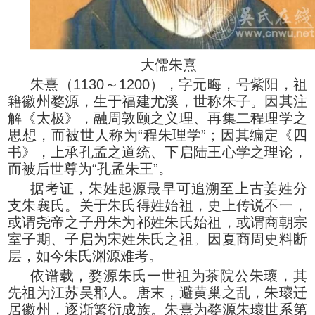
大儒朱熹
朱熹（1130～1200），字元晦，号紫阳，祖
籍徽州婺源，生于福建尤溪，世称朱子。因其注
解《太极》，融周敦颐之义理、再集二程理学之
思想，而被世人称为“程朱理学”；因其编定《四
书》，上承孔孟之道统、下启陆王心学之理论，
而被后世尊为“孔孟朱王”。
据考证，朱姓起源最早可追溯至上古姜姓分
支朱襄氏。关于朱氏得姓始祖，史上传说不一，
或谓尧帝之子丹朱为祁姓朱氏始祖，或谓商朝宗
室子期、子启为宋姓朱氏之祖。因夏商周史料断
层，如今朱氏渊源难考。
依谱载，婺源朱氏一世祖为茶院公朱瓌，其
先祖为江苏吴郡人。唐末，避黄巢之乱，朱瓌迁
居徽州，逐渐繁衍成族。朱熹为婺源朱瓌世系第