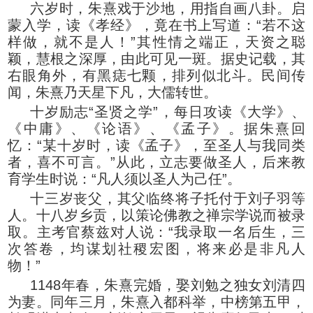
六岁时，朱熹戏于沙地，用指自画八卦。启
蒙入学，读《孝经》，竟在书上写道：“若不这
样做，就不是人！”其性情之端正，天资之聪
颖，慧根之深厚，由此可见一斑。据史记载，其
右眼角外，有黑痣七颗，排列似北斗。民间传
闻，朱熹乃天星下凡，大儒转世。
十岁励志“圣贤之学”，每日攻读《大学》、
《中庸》、《论语》、《孟子》。据朱熹回
忆：“某十岁时，读《孟子》，至圣人与我同类
者，喜不可言。”从此，立志要做圣人，后来教
育学生时说：“凡人须以圣人为己任”。
十三岁丧父，其父临终将子托付于刘子羽等
人。十八岁乡贡，以策论佛教之禅宗学说而被录
取。主考官蔡兹对人说：“我录取一名后生，三
次答卷，均谋划社稷宏图，将来必是非凡人
物！”
1148年春，朱熹完婚，娶刘勉之独女刘清四
为妻。同年三月，朱熹入都科举，中榜第五甲，