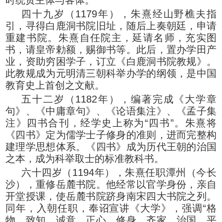
四十九岁（1179年），朱熹经山野樵夫指
引，寻得白鹿洞书院旧址，随后上奏朝廷，申请
重建书院。朱熹自任院主，延请名师，充实图
书，请皇帝勅额，赐御书等。此后，置办学田产
业，资助穷困学子，订立《白鹿洞书院教规》。
此教规成为元明清三朝科举办学的纲领，是中国
教育史上首创之文献。
五十二岁（1182年），编著完成《大学章
句》、《中庸章句》、《论语集注》、《孟子集
注》四书合刊，经学史上称为“四书”。朱熹将
《四书》定为儒学士子修身的准则，进而完整构
建理学思想体系。《四书》成为历代王朝的治国
之本，成为科举取士的标准教科书。
六十四岁（1194年），朱熹任职潭州（今长
沙），重修岳麓书院。他经常以官学身份，亲自
开堂授课，使岳麓书院跻身南宋四大书院之列。
同年，入朝任职，奉诏宣讲《大学》，强调“格
物、致知、诚意、正心、修身、齐家、治国、平