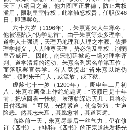
天下”八纲目之道。他力图匡正君德，防止君权
滥用，限制皇室特权，此举触怒权贵，任职仅46
日，即遭罢免。
六十六岁（1196年），朱熹迎来人生寒冬，
他被诬陷为“伪学魁首”。由于朱熹等众多理学、
道学人士强调，天理乃地理和人理之本源。依据
理学精义，人人唯尊天理，势必危及皇权，削弱
皇帝威严。 因此，南宋朝廷掀起一场对理学评
判、道学清算的运动。朱熹名列黑名单第五位，
而落职罢官禁学。有人竟提出“斩朱熹以绝伪
学”，顿时朱子门人，或流放，或下狱。
虚龄七十一岁（1200年），庚申年二月初
八，朱熹在画像上作绝笔题词：“苍颜已是十年
前，把镜回看一怅然。履薄临深谅无几，且将余
日付残编。” 可见，光阴紧迫，使命弥艰，世道
险恶。然其志未衰，其愿愈增，其道甚远。
临终前一天，朱熹尽最后一丝气力，仍在修
订《四书》。他期待《四书》的正宗道统发扬光