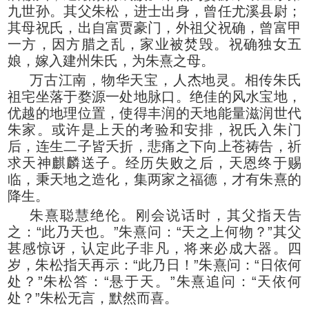
九世孙。其父朱松，进士出身，曾任尤溪县尉；
其母祝氏，出自富贾豪门，外祖父祝确，曾富甲
一方，因方腊之乱，家业被焚毁。祝确独女五
娘，嫁入建州朱氏，为朱熹之母。
万古江南，物华天宝，人杰地灵。相传朱氏
祖宅坐落于婺源一处地脉口。绝佳的风水宝地，
优越的地理位置，使得丰润的天地能量滋润世代
朱家。或许是上天的考验和安排，祝氏入朱门
后，连生二子皆夭折，悲痛之下向上苍祷告，祈
求天神麒麟送子。经历失败之后，天恩终于赐
临，秉天地之造化，集两家之福德，才有朱熹的
降生。
朱熹聪慧绝伦。刚会说话时，其父指天告
之：“此乃天也。”朱熹问：“天之上何物？”其父
甚感惊讶，认定此子非凡，将来必成大器。四
岁，朱松指天再示：“此乃日！”朱熹问：“日依何
处？”朱松答：“悬于天。”朱熹追问：“天依何
处？”朱松无言，默然而喜。