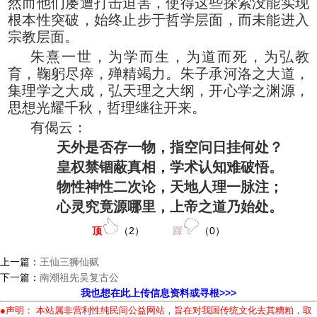
然而他们屡遭打击迫害，使得这些探索没能实现
根本性突破，始终止步于哲学层面，而未能进入
宗教层面。
朱熹一世，为学而生，为道而死，为弘教
育，鞠躬尽瘁，殚精竭力。朱子承河洛之大道，
集理学之大成，弘天理之大纲，开心学之渊源，
思想光耀千秋，哲理继往开来。
有偈云：
天外是否存一物，指空问日挂何处？
皇权禁锢蔽真相，学术认知难破悟。
物性神性二次论，天地人理一脉注；
心灵究竟源哪里，上帝之道乃始处。
顶
（
2
）
踩
（
0
）
上一篇：
王仙三狮仙赋
下一篇：
南潮祖先吴复古公
我也想在此上传信息资料或寻根>>>
●声明： 本站属非营利性纯民间公益网站，旨在对我国传统文化去其糟粕，取