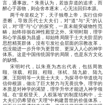
言，通事故。” 朱熹认为，若放弃道的追求，而
醉心于器物，则会舍本逐末，心无法回归本源。
两千年皇权之下，天子独尊上帝，实行信仰
垄断，导致历代士大夫们，对“道”与“天”的认
识，对“理”与“心”的探究，一直未能突破物性范
畴，始终徘徊在神性殿堂之外。宋明时期，理学
和心学虽极为昌盛，却始终局限于士大夫阶层的
思想精英群体，没有引发社会层面的宗教改革，
也没能进一步升华为更普世、更深入人心的神学
体系。这是中国传统国学的局限，也是东方文化
的缺憾。
宋明时代，以朱熹为杰出代表，包括周敦
颐、张载、程颢、程颐、张栻、陆九龄、陆九
渊、王阳明等一大批士大夫，为探寻中华道统与
信仰根源，做出了巨大努力与无畏抗争。理学的
本质是对神学的渴望，理学升华才能进入神学领
域。在“皇权登天、人权落地”的制度结构中，士
大夫们仍希望在“天理”中构建普世的价值体系，