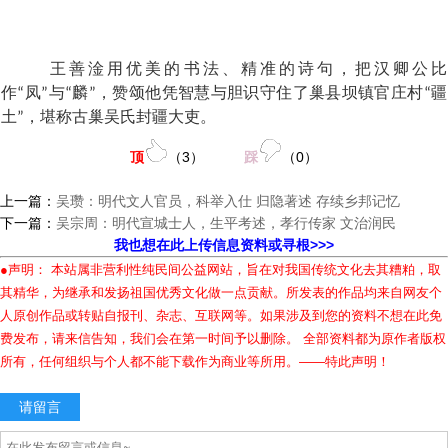
王善淦用优美的书法、精准的诗句，把汉卿公比
作“凤”与“麟”，赞颂他凭智慧与胆识守住了巢县坝镇官庄村“疆
土”，堪称古巢吴氏封疆大吏。
顶
（
3
）
踩
（
0
）
上一篇：
吴瓒：明代文人官员，科举入仕 归隐著述 存续乡邦记忆
下一篇：
吴宗周：明代宣城士人，生平考述，孝行传家 文治润民
我也想在此上传信息资料或寻根>>>
●声明： 本站属非营利性纯民间公益网站，旨在对我国传统文化去其糟粕，取
其精华，为继承和发扬祖国优秀文化做一点贡献。所发表的作品均来自网友个
人原创作品或转贴自报刊、杂志、互联网等。如果涉及到您的资料不想在此免
费发布，请来信告知，我们会在第一时间予以删除。 全部资料都为原作者版权
所有，任何组织与个人都不能下载作为商业等所用。——特此声明！
请留言