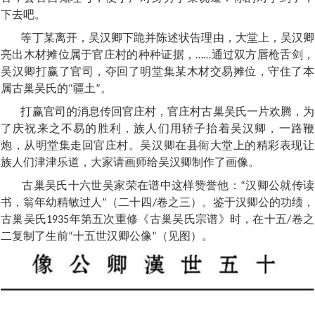
下去吧。
等丁某离开，吴汉卿下跪并陈述状告理由，大堂上，吴汉卿
亮出木材摊位属于官庄村的种种证据，……通过双方唇枪舌剑，
吴汉卿打赢了官司，夺回了明堂集某木材交易摊位，守住了本
属古巢吴氏的“疆土”。
打赢官司的消息传回官庄村，官庄村古巢吴氏一片欢腾，为
了庆祝来之不易的胜利，族人们用轿子抬着吴汉卿，一路鞭
炮，从明堂集走回官庄村。吴汉卿在县衙大堂上的精彩表现让
族人们津津乐道，大家请画师给吴汉卿制作了画像。
古巢吴氏十六世吴家荣在谱中这样赞誉他：“汉卿公就传读
书，翁年幼精敏过人”（二十四/卷之三）。鉴于汉卿公的功绩，
古巢吴氏1935年第五次重修《古巢吴氏宗谱》时，在十五/卷之
二复制了生前“十五世汉卿公像”（见图）。