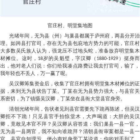
官庄村、明堂集地图
光绪年间，无为县（州）与巢县都属于庐州府，两县分开治
理。如跨县打官司，存在无为县包庇地方势力的可能，官庄村
大多数吴氏族人认为，强龙压不过地头蛇，准备放弃明堂集木
材摊位。这时，18岁的吴魁璧，字汉卿（1880-1929）挺身而
出，他对老人们说：你们给我凑点路费让我去打官司，输了，
我年轻也不丢人，万一赢了呢。
吴汉卿筹集资金后，收集了官庄村拥有明堂集木材摊位的证
据，来到无为县状告丁某。丁某在无为县势力强大，与县官关
系密切，为了镇慑吴汉卿，丁某坐在县衙大堂县官身旁。
清朝光绪年间，告状者见到县官需要先下跪再陈述，但吴汉
卿拒不下跪！只见县官手拍惊堂木，大声喝道：大胆的吴汉
卿，竟敢见本官不拜？吴汉卿从容答道：我们巢县一县一官，
无为县一县两官，我不知向谁跪拜？清朝县衙审案都是一县一
官，县官自知理亏，便小声对身旁丁某说道：你的对手到了，