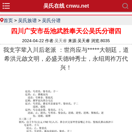
吴氏在线 cnwu.net
首页
>
吴氏族谱
>
吴氏分谱
四川广安市岳池武胜奉天公吴氏分谱四
2024-04-22 作者:
吴天睿
来源:吴天睿 浏览:8035
我支字辈入川后老派 ：世尚应与*****大朝廷，道
希洪元啟文明，必盛天德钟秀士，永绍周祚万代
兴！