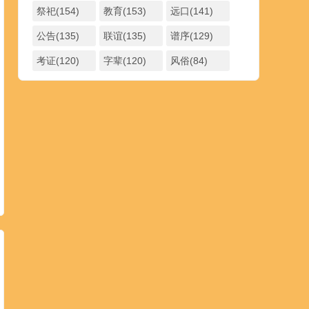
祭祀(154)
教育(153)
远口(141)
公告(135)
联谊(135)
谱序(129)
考证(120)
字辈(120)
风俗(84)