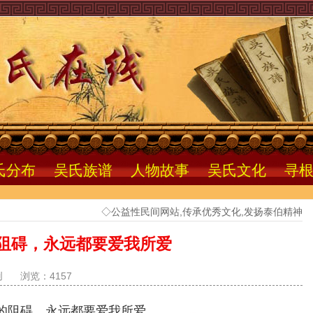
氏分布
吴氏族谱
人物故事
吴氏文化
寻
◇公益性民间网站,传承优秀文化,发扬泰伯精神
阻碍，永远都要爱我所爱
创
浏览：4157