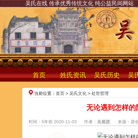
吴氏在线 传承优秀传统文化 纯公益民间网站
首页
姓氏资讯
吴氏历史
吴
当前位置：
首页
>
吴氏文化
>
处世哲理
无论遇到怎样的
时间：5年前 2020-11-03
作者：
吴展团
来源：原