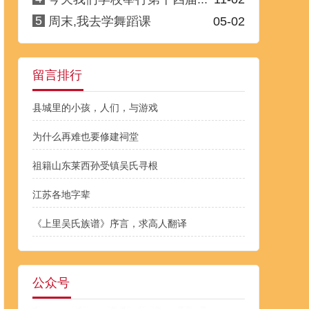
5
周末,我去学舞蹈课
05-02
留言排行
县城里的小孩，人们，与游戏
为什么再难也要修建祠堂
祖籍山东莱西孙受镇吴氏寻根
江苏各地字辈
《上里吴氏族谱》序言，求高人翻译
公众号