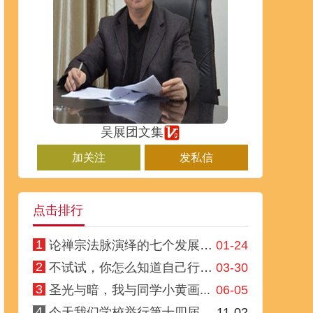
吴展团文集
加关注
发私信
点击排行
1
论禅宗法脉演绎的七个发展阶段
01-24
2
不试试，你怎么知道自己行不行
03-30
3
圣光与暗，我与同学小黄画...
06-05
4
今天我们学校举行第十四届...
11-02