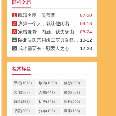
随机文档
1
晚清名臣：吴葆晋
07-20
2
废掉一个人，就让他闲着
04-16
3
家谱像赞：内涵、缺失缘由...
08-24
4
陕北吴氏宗祠竣工庆典暨祭...
10-12
5
成功需要有一颗爱人之心
12-28
检索标签
寻根(1073)
族谱(1050)
信息(839)
文化(567)
人物(441)
散文(391)
诗歌(255)
历史(247)
宗祠(202)
书院(200)
分布(193)
世系(188)