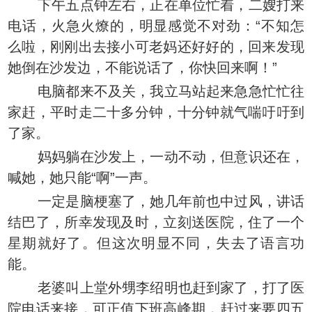
下午五点钟左右，正在单位忙着，二嫂打来
电话，火急火燎的，明显感觉不对劲：“不知怎
么啦，刚刚出去接小可老妈还好好的，回来发现
她倒在沙发边，不能说话了，你快回来啊！”
电脑都来不及关，我立马站起来急急忙忙往
家赶，平时走二十多分钟，十分钟就气喘吁吁到
了家。
妈妈躺在沙发上，一动不动，但意识还在，
喊她，她只能“啊”一声。
一定是脑梗塞了，她几年前也中过风，讲话
结巴了，所幸发现及时，立刻送医院，住了一个
星期就好了。但这次明显不同，失去了语言功
能。
老婆叫上堂外甥李绍明也赶到家了，打了医
院电话来接，可正值下班高峰期，赶过来要四五