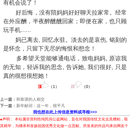
有机会说了！
好后悔，没有陪妈妈好好聊天拉家常。经常
在外应酬，半夜醉醺醺回家；即便在家，也只顾
玩手机......
妈已离去, 回忆永驻。淡去的是哀伤, 铭刻的
是怀念，只留下无尽的悔恨和想念！
多希望天堂能够通电话，致电妈妈, 原谅我
的无知，轻诉我的思念, 告诉她, 我们很好, 只是
真的很想很想她！
顶
（
1
）
踩
（
0
）
上一篇：
和靠谱的人相交
下一篇：
新年献词：这一年，很平凡
我也想在此上传信息资料或寻根>>>
●声明： 本站属非营利性纯民间公益网站，旨在对我国传统文化去其糟粕，取
其精华，为继承和发扬祖国优秀文化做一点贡献。所发表的作品均来自网友个