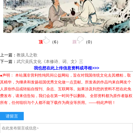
顶
（
6
）
踩
（
0
）
上一篇：
教孩儿之歌
下一篇：
武穴吴氏文化《本修诗、词、文》三
我也想在此上传信息资料或寻根>>>
●声明： 本站属非营利性纯民间公益网站，旨在对我国传统文化去其糟粕，取
其精华，为继承和发扬祖国优秀文化做一点贡献。所发表的作品均来自网友个
人原创作品或转贴自报刊、杂志、互联网等。如果涉及到您的资料不想在此免
费发布，请来信告知，我们会在第一时间予以删除。 全部资料都为原作者版权
所有，任何组织与个人都不能下载作为商业等所用。——特此声明！
请留言