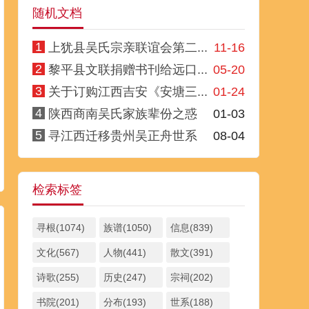
随机文档
1
上犹县吴氏宗亲联谊会第二...
11-16
2
黎平县文联捐赠书刊给远口...
05-20
3
关于订购江西吉安《安塘三...
01-24
4
陕西商南吴氏家族辈份之惑
01-03
5
寻江西迁移贵州吴正舟世系
08-04
检索标签
寻根(1074)
族谱(1050)
信息(839)
文化(567)
人物(441)
散文(391)
诗歌(255)
历史(247)
宗祠(202)
书院(201)
分布(193)
世系(188)