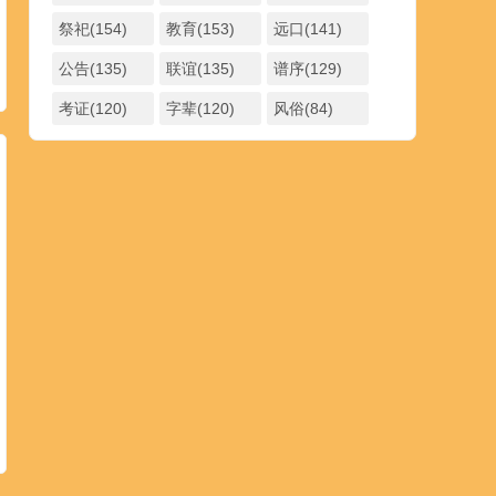
祭祀(154)
教育(153)
远口(141)
公告(135)
联谊(135)
谱序(129)
考证(120)
字辈(120)
风俗(84)