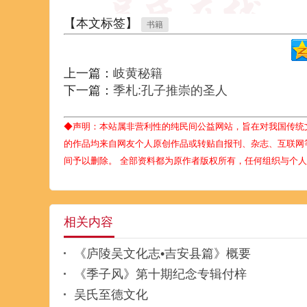
【本文标签】
书籍
上一篇：
岐黄秘籍
下一篇：
季札:孔子推崇的圣人
◆声明：本站属非营利性的纯民间公益网站，旨在对我国传统
的作品均来自网友个人原创作品或转贴自报刊、杂志、互联网
间予以删除。 全部资料都为原作者版权所有，任何组织与个
相关内容
《庐陵吴文化志•吉安县篇》概要
《季子风》第十期纪念专辑付梓
吴氏至德文化