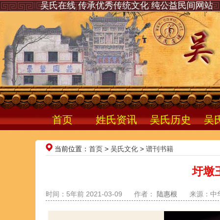
吴氏在线 传承优秀传统文化 纯公益民间网站
首页
姓氏资讯
吴氏历史
吴
当前位置：
首页
>
吴氏文化
>
谱刊书籍
圩墩
时间：5年前 2021-03-09
作者：
陆惠根
来源：中