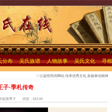
氏分布
吴氏族谱
人物故事
吴氏文化
寻
◇公益性民间网站,传承优秀文化,发扬泰伯精神
王子·季札传奇
华延陵季子
浏览：68138