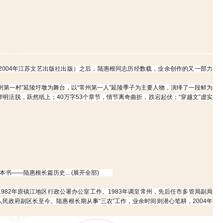
004年江苏文艺出版社出版）之后，陆惠根同志历经数载，业余创作的又一部力
第一村”延陵圩墩为舞台，以“常州第一人”延陵季子为主要人物，演绎了一段鲜为
鲜明活脱，跃然纸上；40万字53个章节，情节离奇曲折，跌宕起伏；“穿越文”虚实
——陆惠根长篇历史... (展开全部)
82年原镇江地区行政公署办公室工作。1983年调至常州，先后任市多管局副局
民政府副区长至今。陆惠根长期从事“三农”工作，业余时间则潜心笔耕，2004年