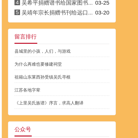
4
吴希平捐赠谱书给国家图书...
03-25
5
吴靖年宗长捐赠书刊给远口...
03-20
留言排行
县城里的小孩，人们，与游戏
为什么再难也要修建祠堂
祖籍山东莱西孙受镇吴氏寻根
江苏各地字辈
《上里吴氏族谱》序言，求高人翻译
公众号