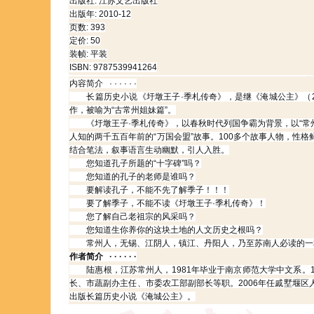
出版社: 江苏文艺出版社
出版年: 2010-12
页数: 393
定价: 50
装帧: 平装
ISBN: 9787539941264
内容简介 · · · · · ·
长篇历史小说《圩墩王子·季札传奇》，是继《淹城公主》（2
作，被喻为“古常州姐妹篇”。
《圩墩王子·季札传奇》，以春秋时代列国争霸为背景，以“常州
人知的两千五百年前的“万国会盟”故事。100多个故事人物，性格
结合笔法，叙事语言生动幽默，引人入胜。
您知道孔子所题的“十字碑”吗？
您知道的孔子的老师是谁吗？
要解读孔子，不能不先了解季子！！！
要了解季子，不能不读《圩墩王子·季札传奇》！
您了解自己老祖宗的风采吗？
您知道生你养你的这块土地的人文历史之根吗？
常州人，无锡、江阴人，镇江、丹阳人，乃至苏南人必读的一本书
作者简介 · · · · · ·
陆惠根，江苏常州人，1981年毕业于南京师范大学中文系。19
长、市蔬副办主任、市委农工部副部长等职。2006年任戚墅堰区人
出版长篇历史小说《淹城公主》。