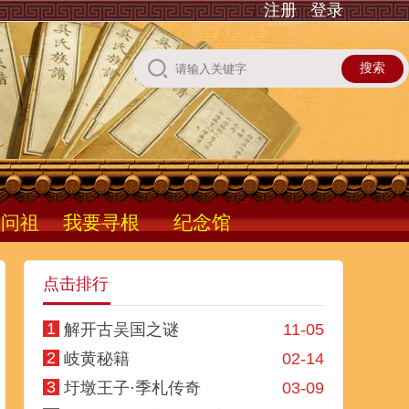
注册
登录
根问祖
我要寻根
纪念馆
点击排行
1
解开古吴国之谜
11-05
2
岐黄秘籍
02-14
3
圩墩王子·季札传奇
03-09