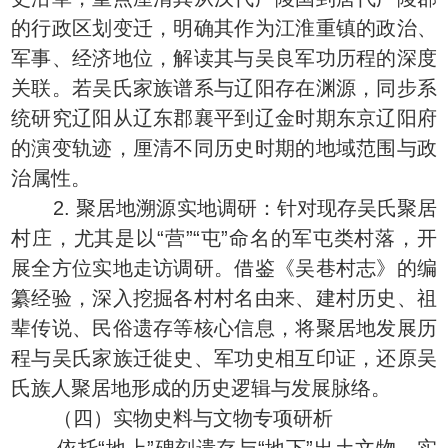
的行政区划变迁，明确其作为江淮重镇的政治、
军事、经济地位，解读其与吴良军功历程的深度
关联。若吴氏家族谱系与辽阳存在渊源，同步系
统研究辽阳从辽东郡襄平到辽金时期东京辽阳府
的演变轨迹，厘清不同历史时期的地域范围与政
治属性。
2. 聚居地溯源实地调研：针对现存吴氏聚居
村庄，尤其是以“营”“屯”命名的军屯类村落，开
展全方位实地走访调研。借鉴《吴巷村志》的编
纂经验，深入挖掘各村村名由来、建村历史、祖
辈传说、民俗遗存等核心信息，将聚居地发展历
程与吴氏家族迁徙史、军功史相互印证，还原吴
氏族人聚居地形成的历史逻辑与发展脉络。
（四）实物史料与文物专项研析