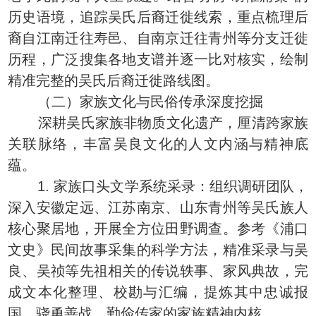
历史语境，追踪吴氏后裔迁徙线索，重点梳理后
裔自江南迁往寿邑、自南京迁往青州等分支迁徙
历程，广泛搜集各地支谱并逐一比对核实，绘制
精准完整的吴氏后裔迁徙路线图。
（二）家族文化与民俗传承深度挖掘
深耕吴氏家族非物质文化遗产，厘清跨家族
关联脉络，丰富吴良文化的人文内涵与精神底
蕴。
1. 家族口头文学系统采录：组织调研团队，
深入安徽定远、江苏南京、山东青州等吴氏族人
核心聚居地，开展全方位田野调查。参考《浦口
文史》民间故事采集的科学方法，精准采录与吴
良、吴祯等先祖相关的传说轶事、家风典故，完
成文本化整理、校勘与汇编，提炼其中忠诚报
国、骁勇善战、勤俭传家的家族精神内核。