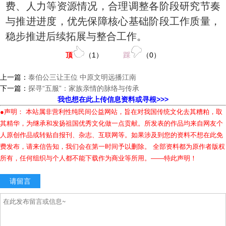
费、人力等资源情况，合理调整各阶段研究节奏
与推进进度，优先保障核心基础阶段工作质量，
稳步推进后续拓展与整合工作。
顶
（
1
）
踩
（
0
）
上一篇：
泰伯公三让王位 中原文明远播江南
下一篇：
探寻“五服”：家族亲情的脉络与传承
我也想在此上传信息资料或寻根>>>
●声明： 本站属非营利性纯民间公益网站，旨在对我国传统文化去其糟粕，取
其精华，为继承和发扬祖国优秀文化做一点贡献。所发表的作品均来自网友个
人原创作品或转贴自报刊、杂志、互联网等。如果涉及到您的资料不想在此免
费发布，请来信告知，我们会在第一时间予以删除。 全部资料都为原作者版权
所有，任何组织与个人都不能下载作为商业等所用。——特此声明！
请留言