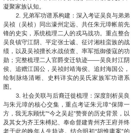
凝聚家族认知。
2. 兄弟军功谱系构建：深入考证吴良与弟弟
吴祯（吴桢）同出濠州定远、共任朱元璋帐前先
锋的史实，系统梳理二人的戎马战功。重点整合
吴良镇守江阴、平定张士诚、征讨湘桂蛮族的战
绩，以及吴祯擅长水战侦查、率军抵御倭寇的功
勋；完整梳理二人官爵变迁轨迹——吴良封江阴
侯、追赠江国公，吴祯封靖海侯、追封海国公，
绘制脉络清晰、史料详实的吴氏家族军功谱系
图。
3. 社会关联与后裔迁徙梳理：深度剖析吴良
与朱元璋的核心交集，重点考证朱元璋“保障一
方，我无东顾忧”“今之吴起”赞誉的历史背景，以
及其女为齐王朱榑妃、奉命督建青州齐王府并终
老于此的晚年人生轨迹。结合明初“胡惟庸案”的