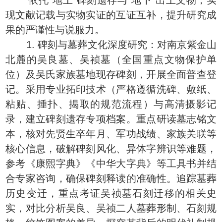
依托“地上”碑刻遗存与“地下”出土文物，实
现文献记载与实物实证的互证互补，提升研究成
果的严谨性与说服力。
1. 碑刻与墓葬文化深度研究：对南京紫金山
北麓的吴良墓、吴祯墓（全国重点文物保护单
位）及吴氏家族墓地现存碑刻，开展全面普查登
记。采用专业拓印技术（严格遵循洗碑、敷纸、
粘贴、捶扑、揭取的规范流程）与高清摄影记
录，建立碑刻遗存专项档案。重点研读墓志铭文
本，核对先贤生卒年月、军功战绩、家族关联等
核心信息，破解碑刻风化、异体字辨识等难题，
参考《康熙字典》《中华大字典》等工具书并结
合专家咨询，确保碑刻释读的准确性。追踪墓葬
历史变迁，重点考证吴祯墓石刻迁移的相关史
实，对比分析吴良、吴祯二人墓葬形制、石刻规